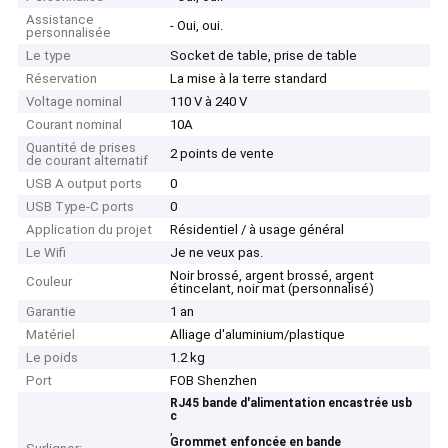
Assistance
- Oui, oui.
personnalisée
Le type
Socket de table, prise de table
Réservation
La mise à la terre standard
Voltage nominal
110 V à 240 V
Courant nominal
10A
Quantité de prises
2 points de vente
de courant alternatif
USB A output ports
0
USB Type-C ports
0
Application du projet
Résidentiel / à usage général
Le Wifi
Je ne veux pas.
Noir brossé, argent brossé, argent
Couleur
étincelant, noir mat (personnalisé)
Garantie
1 an
Matériel
Alliage d'aluminium/plastique
Le poids
1.2 kg
Port
FOB Shenzhen
RJ45 bande d'alimentation encastrée usb
c
,
Grommet enfoncée en bande