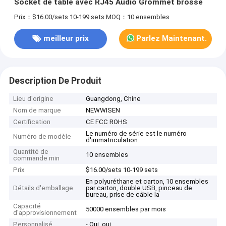
Socket de table avec RJ45 Audio Grommet brossé
Prix：$16.00/sets 10-199 sets
MOQ：10 ensembles
meilleur prix
Parlez Maintenant.
Description De Produit
Lieu d'origine
Guangdong, Chine
Nom de marque
NEWWISEN
Certification
CE FCC ROHS
Le numéro de série est le numéro
Numéro de modèle
d'immatriculation.
Quantité de
10 ensembles
commande min
Prix
$16.00/sets 10-199 sets
En polyuréthane et carton, 10 ensembles
Détails d'emballage
par carton, double USB, pinceau de
bureau, prise de câble la
Capacité
50000 ensembles par mois
d'approvisionnement
Personnalisé
- Oui, oui.