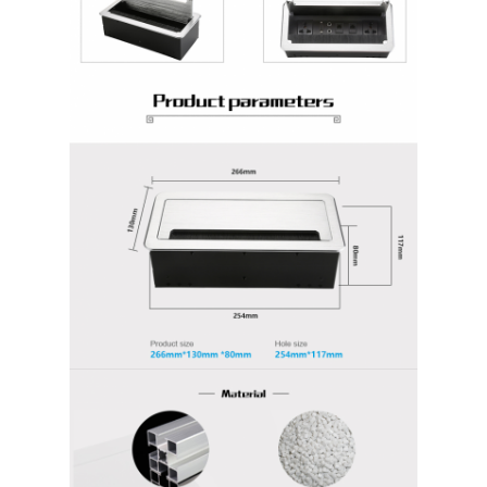
Visite d'usine
Contrôle de la qualité
Contact
Parlez Maintenant.
Tableaux interactifs
Système de conférence
Ascenseur de moniteur LCD
Moniteur à défilement
Une prise de bureau pop-up