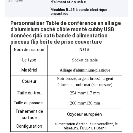
Surligner:
d'alimentation usb c
,
Meubles RJ45 à bande électrique
encastrée
Personnaliser Table de conférence en alliage
d'aluminium caché câble monté cubby USB
données rj45 cat6 bande d'alimentation
pinceau flip boîte de prise couverture
Nom de marque
N.O.S.
Le type
Socket de table
Matériel
Alliage d'aluminium/plastique
Noir brossé, argent brossé, argent
Couleur
étincelant, noir mat (sur mesure)
Taille du trou
254 mm*117 mm
Taille du panneau
266 mm*130 mm
Traitement de
Oxydeur européen
surface
L'alimentation électrique universelle*2, le
Configuration
réseau*2, l'USB*1, HDMI*1