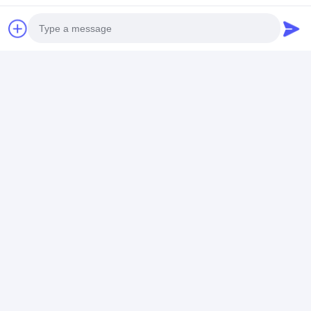
Photo
Video Call
Audio Call