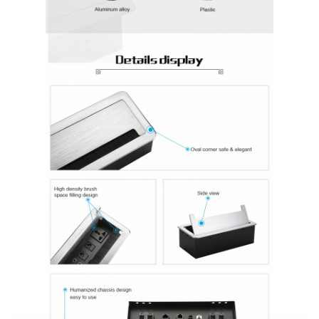
Coupe d'alimentation en retrait
Socket d'extension en retrait
Sockets de prise de tour
Boîte de connexion de table de conférence
Socket de sortie hydraulique
Socket coulissant
prise de courant de bureau
Socket de piste
Tape électrique montée sur la table
Sortie de bureau en retrait