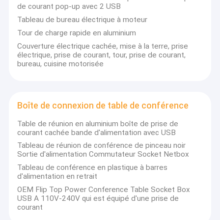
de courant pop-up avec 2 USB
bureau multifonctionnelles et des produits de système
Visite d'usine
automatique sans papier.
Tableau de bureau électrique à moteur
Contrôle de la qualité
Tour de charge rapide en aluminium
Xinhuaisen a été fondée en 2004, elle occupe 12 000 mètres
carrés, compte plus de 180 employés, plus de 19 ans
Couverture électrique cachée, mise à la terre, prise
Contact
d'expérience ODM&OEM, gérée par une solide équipe de R&D, de
électrique, prise de courant, tour, prise de courant,
vente et d'administration,Pendant ce temps, nous avons plus
bureau, cuisine motorisée
de 80 ensembles de machines CNC de haute précision qui
Parlez Maintenant.
assurent un haut niveau de qualité..
Nous fournissons une variété de produits qui comprennent une
Boîte de connexion de table de conférence
prise électrique, prise manuelle, prise pop-up, prise hydraulique,
prise en clamshell, prise de panneau en aluminium, boîte de
Tableaux interactifs
Table de réunion en aluminium boîte de prise de
câble,prise d'ascenseur de bureau cachée, élévateur de
courant cachée bande d'alimentation avec USB
moniteur LCD ultra-mince, élévateur de moniteur LCD
Système de conférence
conventionnel, moniteur pliable, élévateur de carte électronique
Tableau de réunion de conférence de pinceau noir
de table de conférence, etc.
Sortie d'alimentation Commutateur Socket Netbox
Ascenseur de moniteur LCD
Tableau de conférence en plastique à barres
Nos produits ont été vendus dans de nombreux pays tels que
d'alimentation en retrait
les États-Unis, le Brésil, l'Arabie saoudite, l'Inde, Dubaï, le
Moniteur à défilement
Royaume-Uni, les Pays-Bas et ont obtenu une très bonne
OEM Flip Top Power Conference Table Socket Box
réputation de nos clients du monde entier.Tous les produits ont
USB A 110V-240V qui est équipé d'une prise de
été brevetés et accrédités par les autorités nationales.
Une prise de bureau pop-up
courant