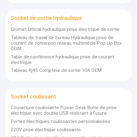
Tous les produits ont été certifiés CE, ROHS et 3C selon leurs
Coupe d'alimentation en retrait
normes et réglementations strictes.
Adhérant au principe de " bonne foi; qualité d'abord, services
avant tout " XinHuaiSen fera de son mieux et continuera à
Socket d'extension en retrait
Socket de sortie hydraulique
fournir les produits les plus appropriés et le service le plus
satisfaisant à tous les clients.
Gromet Orbital hydraulique prise électrique de sortie
Sockets de prise de tour
Tableau de travail de bureau Hydraulique prise de
courant de connexion réseau multimédia Pop Up Box
Boîte de connexion de table de conférence
ODM
Table de conférence hydraulique prise de courant
Socket de sortie hydraulique
électrique
Tableau Rj45 Compteur de sortie 10A OEM
Socket coulissant
prise de courant de bureau
Socket coulissant
Socket de piste
Couverture coulissante Power Desk Boîte de prise
Tape électrique montée sur la table
électrique avec double USB résistant à l'usure
Portes électriques coulissantes personnalisées
Sortie de bureau en retrait
220V prise électrique coulissante