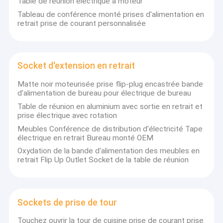
Table de réunion électrique à moteur
Tableau de conférence monté prises d'alimentation en
retrait prise de courant personnalisée
Socket d'extension en retrait
Matte noir moteurisée prise flip-plug encastrée bande
d'alimentation de bureau pour électrique de bureau
Table de réunion en aluminium avec sortie en retrait et
prise électrique avec rotation
Meubles Conférence de distribution d'électricité Tape
électrique en retrait Bureau monté OEM
Oxydation de la bande d'alimentation des meubles en
retrait Flip Up Outlet Socket de la table de réunion
Aperçu
Dongguan XinHuaiSen Electronic Technology Co., Ltd. est une
entreprise professionnelle spécialisée dans le développement
Produits
et la production de bureaux intelligents et de produits et
Sockets de prise de tour
matériels électroniques pertinents.
A propos de nous
Touchez ouvrir la tour de cuisine prise de courant prise
Nous produisons professionnellement des séries de prises de