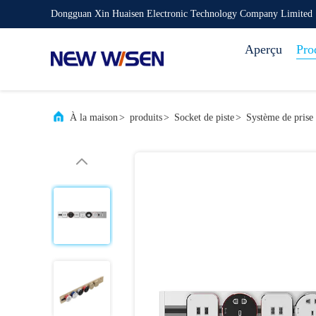
Dongguan Xin Huaisen Electronic Technology Company Limited
Aperçu
Pro
À la maison
>
produits
>
Socket de piste
>
Système de prise