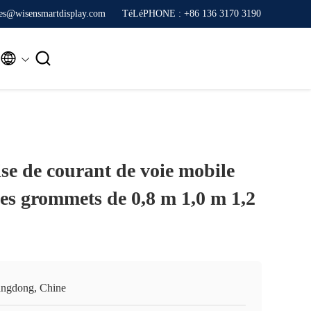
ales@wisensmartdisplay.com
TéLéPHONE : +86 136 3170 3190


se de courant de voie mobile
es grommets de 0,8 m 1,0 m 1,2
ngdong, Chine