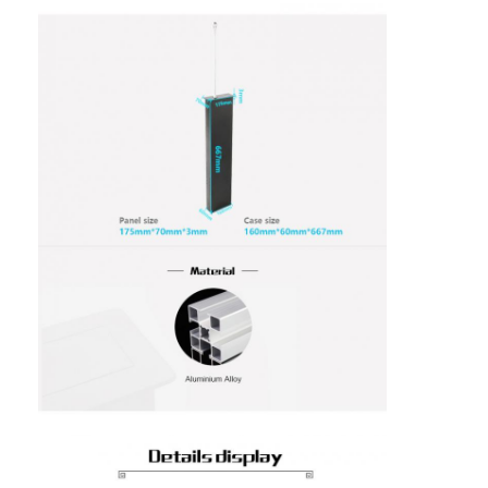
Visite d'usine
Contrôle de la qualité
Contact
Parlez Maintenant.
Tableaux interactifs
Système de conférence
Ascenseur de moniteur LCD
Moniteur à défilement
Une prise de bureau pop-up