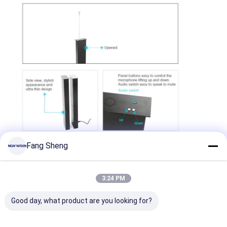
Coupe d'alimentation en retrait
Socket d'extension en retrait
Sockets de prise de tour
Boîte de connexion de table de conférence
Socket de sortie hydraulique
Socket coulissant
prise de courant de bureau
Fang Sheng
Socket de piste
3:24 PM
Tape électrique montée sur la table
Good day, what product are you looking for?
Sortie de bureau en retrait