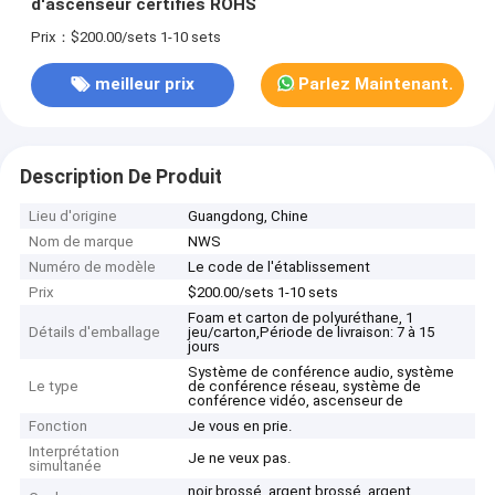
d'ascenseur certifiés ROHS
Prix：$200.00/sets 1-10 sets
meilleur prix
Parlez Maintenant.
Description De Produit
Lieu d'origine
Guangdong, Chine
Nom de marque
NWS
Numéro de modèle
Le code de l'établissement
Prix
$200.00/sets 1-10 sets
Foam et carton de polyuréthane, 1
Détails d'emballage
jeu/carton,Période de livraison: 7 à 15
jours
Système de conférence audio, système
Le type
de conférence réseau, système de
conférence vidéo, ascenseur de
Fonction
Je vous en prie.
Interprétation
Je ne veux pas.
simultanée
noir brossé, argent brossé, argent