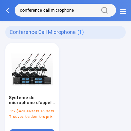
Conference Call Microphone
(1)
Système de
microphone d'appel
de conférence vidéo
Prix:
$420.00/sets 1-9 sets
LCD numérique
Trouvez les derniers prix
12dBuV 100dB