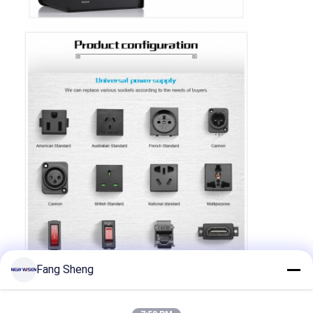
Coupe d'alimentation en retrait
Socket d'extension en retrait
Sockets de prise de tour
Boîte de connexion de table de conférence
Socket de sortie hydraulique
Socket coulissant
prise de courant de bureau
Socket de piste
Tape électrique montée sur la table
Fang Sheng
Sortie de bureau en retrait