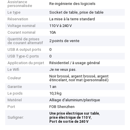
Assistance
Re-ingénierie des logiciels
personnalisée
Le type
Socket de table, prise de table
Réservation
La mise à la terre standard
Voltage nominal
110 V à 240 V
Courant nominal
10A
Quantité de prises
2 points de vente
de courant alternatif
USB A output ports
0
USB Type-C ports
0
Application du projet
Résidentiel / à usage général
Le Wifi
Je ne veux pas.
Noir brossé, argent brossé, argent
Couleur
étincelant, noir mat (personnalisé)
Garantie
1 an
Le poids
10,3 kg
Matériel
Alliage d'aluminium/plastique
Port
FOB Shenzhen
,
Une prise électrique sur table
Surligner:
,
prise électrique de 110 V
Port de sortie de 240 V