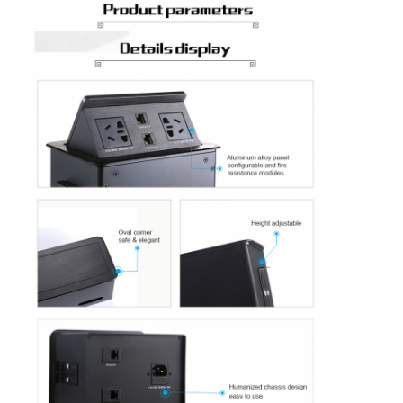
Visite d'usine
Contrôle de la qualité
Contact
Parlez Maintenant.
Tableaux interactifs
Système de conférence
Ascenseur de moniteur LCD
Moniteur à défilement
Une prise de bureau pop-up