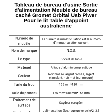
Tableau de bureau d'usine Sortie
d'alimentation Meuble de bureau
caché Gromet Orbital Usb Piwer
Pour le lit Table d'appoint
australienne
Numéro de
Le numéro d'immatriculation est le numéro
d'immatriculation suivant:
modèle
Nom de marque
N.O.S.
Le type
Socket de table
Matériel
Alliage d'aluminium/plastique
Noir brossé, argent brossé, argent
Couleur
étincelant, noir mat (sur mesure)
Taille du trou
165 mm*120 mm
Taille du panneau
175 mm*130 mm*156 mm
Traitement de
Oxydeur européen
surface
L'alimentation électrique universelle*2, 3.5