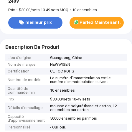
240V
Prix：$30.00/sets 10-49 sets
MOQ：10 ensembles
meilleur prix
Parlez Maintenant.
Description De Produit
Lieu d'origine
Guangdong, Chine
Nom de marque
NEWWISEN
Certification
CE FCC ROHS
Le numéro d'immatriculation est le
Numéro de modèle
numéro d'immatriculation suivant:
Quantité de
10 ensembles
commande min
Prix
$30.00/sets 10-49 sets
mousse de polyuréthane et carton, 12
Détails d'emballage
ensembles par carton
Capacité
50000 ensembles par mois
d'approvisionnement
Personnalisé
- Oui, oui.