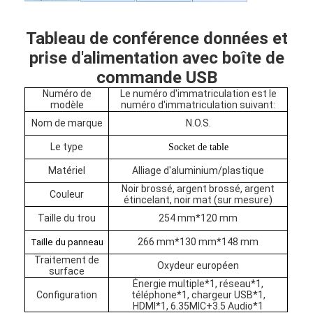
Tableau de conférence données et
prise d'alimentation avec boîte de
commande USB
Numéro de
Le numéro d'immatriculation est le
modèle
numéro d'immatriculation suivant:
Nom de marque
N.O.S.
Le type
Socket de table
Matériel
Alliage d'aluminium/plastique
Noir brossé, argent brossé, argent
Couleur
étincelant, noir mat (sur mesure)
Taille du trou
254 mm*120 mm
Aperçu
266 mm*130 mm*148 mm
Taille du panneau
Traitement de
Produits
Oxydeur européen
surface
Énergie multiple*1, réseau*1,
Configuration
téléphone*1, chargeur USB*1,
A propos de nous
HDMI*1, 6.35MIC+3.5 Audio*1