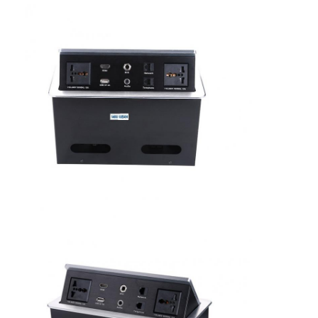
Visite d'usine
Contrôle de la qualité
Contact
Parlez Maintenant.
Tableaux interactifs
Système de conférence
Ascenseur de moniteur LCD
Moniteur à défilement
Une prise de bureau pop-up