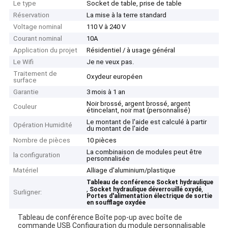
Le type
Socket de table, prise de table
Réservation
La mise à la terre standard
Voltage nominal
110 V à 240 V
Courant nominal
10A
Application du projet
Résidentiel / à usage général
Le Wifi
Je ne veux pas.
Traitement de
Oxydeur européen
surface
Garantie
3 mois à 1 an
Noir brossé, argent brossé, argent
Couleur
étincelant, noir mat (personnalisé)
Le montant de l'aide est calculé à partir
Opération Humidité
du montant de l'aide
Nombre de pièces
10 pièces
La combinaison de modules peut être
la configuration
personnalisée
Matériel
Alliage d'aluminium/plastique
Tableau de conférence Socket hydraulique
,
,
Socket hydraulique déverrouillé oxydé
Surligner:
Portes d'alimentation électrique de sortie
en soufflage oxydée
Tableau de conférence Boîte pop-up avec boîte de
commande USB Configuration du module personnalisable