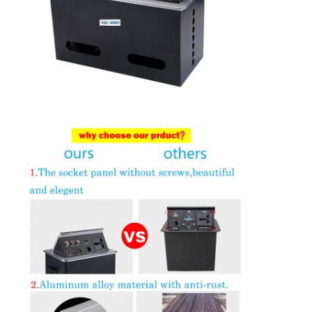
Coupe d'alimentation en retrait
Socket d'extension en retrait
Sockets de prise de tour
Boîte de connexion de table de conférence
Socket de sortie hydraulique
Socket coulissant
prise de courant de bureau
Socket de piste
Tape électrique montée sur la table
Sortie de bureau en retrait