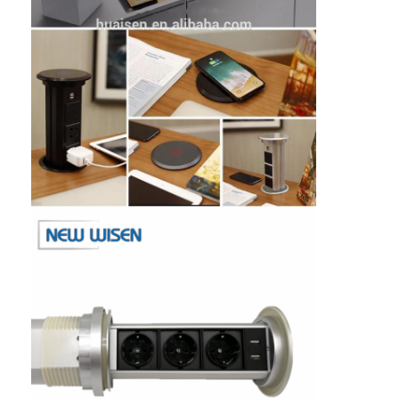
Visite d'usine
Contrôle de la qualité
Contact
Parlez Maintenant.
Tableaux interactifs
Système de conférence
Ascenseur de moniteur LCD
Moniteur à défilement
Une prise de bureau pop-up