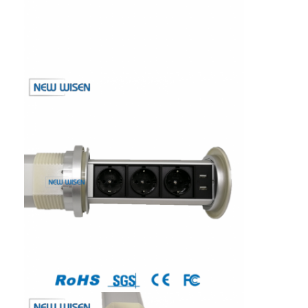
Coupe d'alimentation en retrait
Socket d'extension en retrait
Sockets de prise de tour
Boîte de connexion de table de conférence
Socket de sortie hydraulique
Socket coulissant
prise de courant de bureau
Socket de piste
Tape électrique montée sur la table
Sortie de bureau en retrait