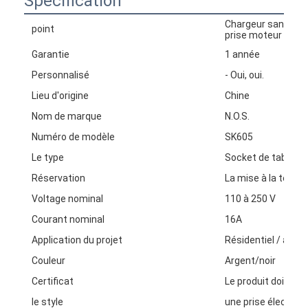
Spécification
Chargeur sans fil e
point
prise moteur
Garantie
1 année
Personnalisé
- Oui, oui.
Lieu d'origine
Chine
Nom de marque
N.O.S.
Numéro de modèle
SK605
Le type
Socket de table
Réservation
La mise à la terre
Voltage nominal
110 à 250 V
Courant nominal
16A
Application du projet
Résidentiel / à us
Couleur
Argent/noir
Certificat
Le produit doit êt
le style
une prise électriqu