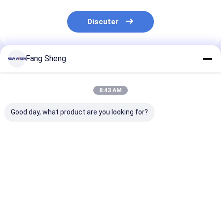
Discuter
Fang Sheng
Produits Recommandés
8:43 AM
Good day, what product are you looking for?
Touchez ouvrir la
Tableau de bureau
Tour de charg
tour de cuisine prise
électrique à moteur
rapide en alu
de courant prise de
courant pop-up avec
2 USB
Meilleur prix
Meilleur prix
Meilleur p