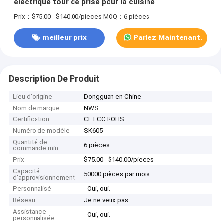
électrique tour de prise pour la cuisine
Prix：$75.00 - $140.00/pieces
MOQ：6 pièces
meilleur prix
Parlez Maintenant.
Description De Produit
Lieu d'origine
Dongguan en Chine
Nom de marque
NWS
Certification
CE FCC ROHS
Numéro de modèle
SK605
Quantité de
6 pièces
commande min
Prix
$75.00 - $140.00/pieces
Capacité
50000 pièces par mois
d'approvisionnement
Personnalisé
- Oui, oui.
Réseau
Je ne veux pas.
Assistance
- Oui, oui.
personnalisée