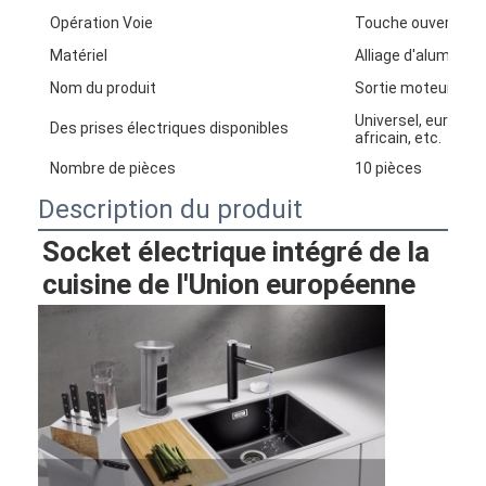
Opération Voie
Touche ouverte
Matériel
Alliage d'aluminiu
Nom du produit
Sortie moteur avec
Universel, européen
Des prises électriques disponibles
africain, etc.
Nombre de pièces
10 pièces
Description du produit
Socket électrique intégré de la 
cuisine de l'Union européenne
Aperçu
Produits
A propos de nous