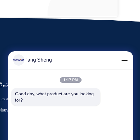
Fang Sheng
1:17 PM
Événements
Demande Une citation
Good day, what product are you looking 
Les affaires
for?
TéLéPHONE : +86 136 3170 3190
Nouvelles



