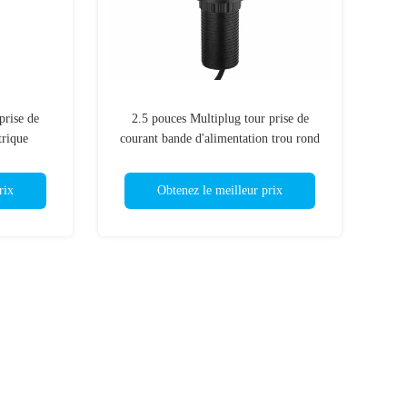
prise de
2.5 pouces Multiplug tour prise de
trique
courant bande d'alimentation trou rond
Grommet 6ft cordon
rix
Obtenez le meilleur prix