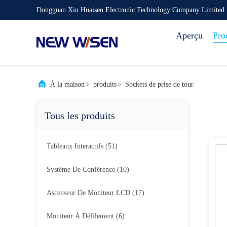
Dongguan Xin Huaisen Electronic Technology Company Limited
Aperçu
Pro
À la maison
>
produits
>
Sockets de prise de tour
Tous les produits
Tableaux Interactifs
(51)
Système De Conférence
(10)
Ascenseur De Moniteur LCD
(17)
Moniteur À Défilement
(6)