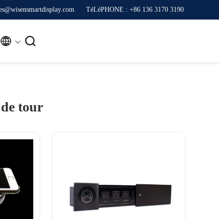
ales@wisensmartdisplay.com
TéLéPHONE : +86 136 3170 3190


 de tour