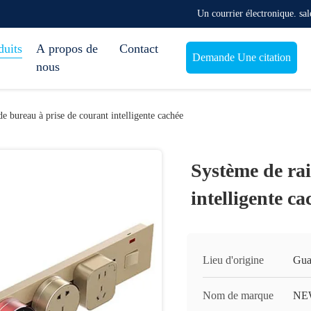
Un courrier électronique. s
duits
A propos de
Contact
Demande Une citation
nous
de bureau à prise de courant intelligente cachée
Système de rai
intelligente ca
Lieu d'origine
Gua
Nom de marque
NE