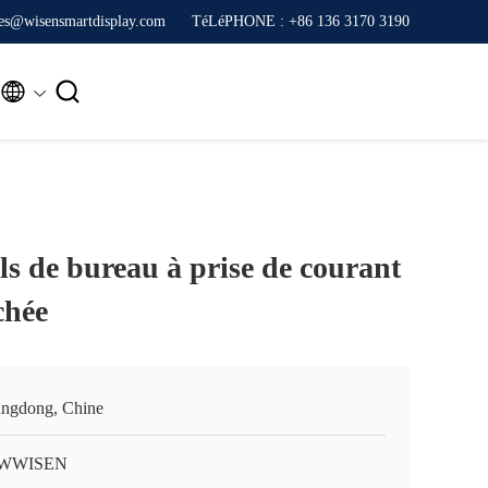
ales@wisensmartdisplay.com
TéLéPHONE : +86 136 3170 3190


ls de bureau à prise de courant
chée
ngdong, Chine
WWISEN