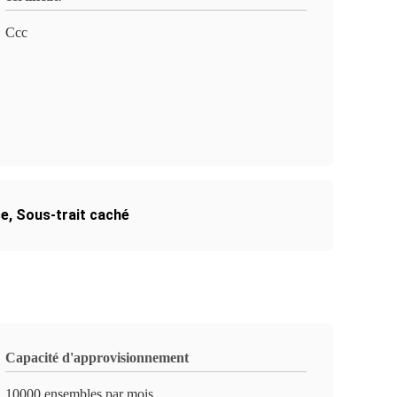
Ccc
ce
,
Sous-trait caché
Capacité d'approvisionnement
10000 ensembles par mois