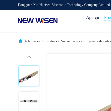
Dongguan Xin Huaisen Electronic Technology Company Limited
Aperçu
Pro
À la maison
>
produits
>
Socket de piste
>
Système de rails 