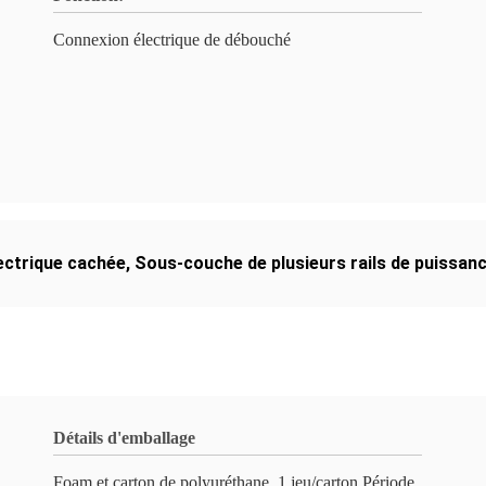
Connexion électrique de débouché
ectrique cachée
,
Sous-couche de plusieurs rails de puissan
Détails d'emballage
Foam et carton de polyuréthane, 1 jeu/carton,Période