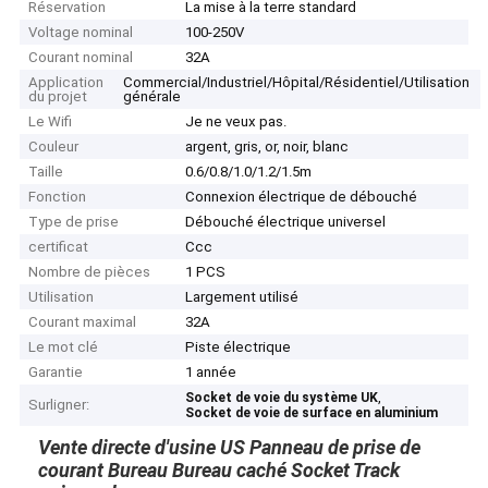
Réservation
La mise à la terre standard
Voltage nominal
100-250V
Courant nominal
32A
Application
Commercial/Industriel/Hôpital/Résidentiel/Utilisation
du projet
générale
Le Wifi
Je ne veux pas.
Couleur
argent, gris, or, noir, blanc
Taille
0.6/0.8/1.0/1.2/1.5m
Fonction
Connexion électrique de débouché
Type de prise
Débouché électrique universel
certificat
Ccc
Nombre de pièces
1 PCS
Utilisation
Largement utilisé
Courant maximal
32A
Le mot clé
Piste électrique
Garantie
1 année
,
Socket de voie du système UK
Surligner:
Socket de voie de surface en aluminium
Vente directe d'usine US Panneau de prise de
courant Bureau Bureau caché Socket Track