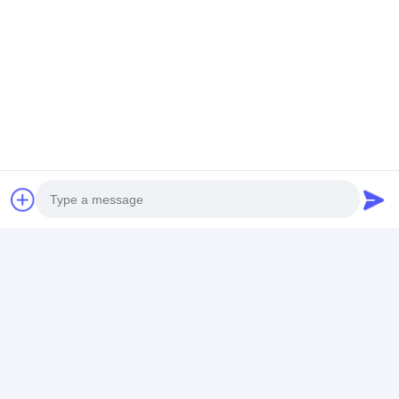
Il faut
le personnaliser, s'il vous
"Cliquez"
plaît.
Envoyer plus de demandes
Photo
Video Call
Audio Call