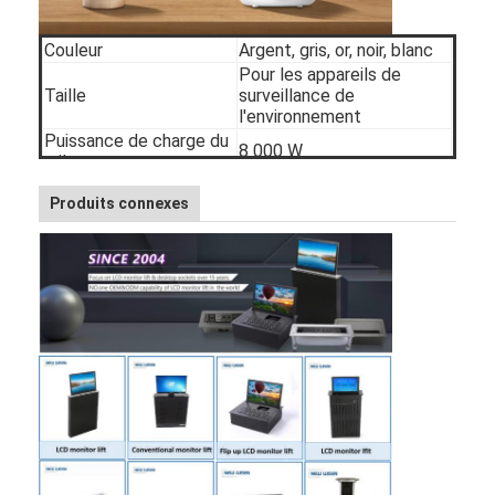
Couleur
Argent, gris, or, noir, blanc
Pour les appareils de
Taille
surveillance de
l'environnement
Puissance de charge du
8 000 W
rail
Puissance de charge de
Unité d'alimentation
Produits connexes
l'adaptateur
Aperçu
Produits
A propos de nous