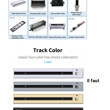
Visite d'usine
Contrôle de la qualité
Contact
Parlez Maintenant.
Tableaux interactifs
Système de conférence
Il faut
Ascenseur de moniteur LCD
Moniteur à défilement
Une prise de bureau pop-up