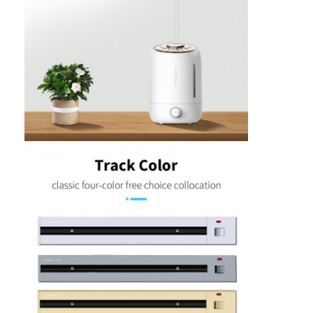
Visite d'usine
Contrôle de la qualité
Contact
Parlez Maintenant.
Tableaux interactifs
Système de conférence
Ascenseur de moniteur LCD
Moniteur à défilement
Une prise de bureau pop-up