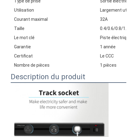
Type de prise
Sortie électrique u
Utilisation
Largement utilisé
Courant maximal
32A
Taille
0.4/0.6/0.8/1.0/1.
Le mot clé
Piste électrique
Garantie
1 année
Certificat
Le CCC
Nombre de pièces
1 pièces
Description du produit
Aperçu
Produits
A propos de nous