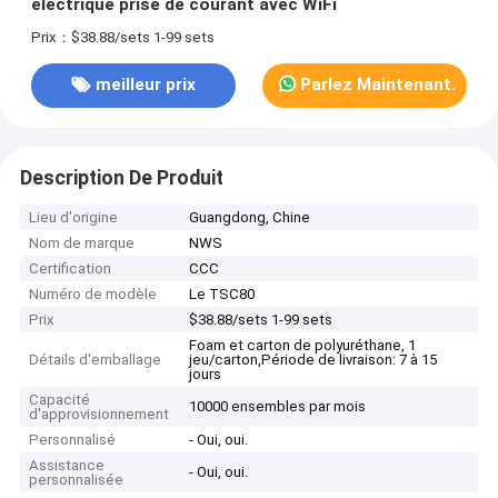
électrique prise de courant avec WiFi
Prix：$38.88/sets 1-99 sets
meilleur prix
Parlez Maintenant.
Description De Produit
Lieu d'origine
Guangdong, Chine
Nom de marque
NWS
Certification
CCC
Numéro de modèle
Le TSC80
Prix
$38.88/sets 1-99 sets
Foam et carton de polyuréthane, 1
Détails d'emballage
jeu/carton,Période de livraison: 7 à 15
jours
Capacité
10000 ensembles par mois
d'approvisionnement
Personnalisé
- Oui, oui.
Assistance
- Oui, oui.
personnalisée