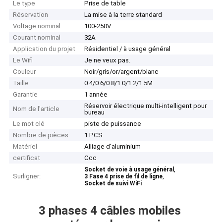
Le type
Prise de table
Réservation
La mise à la terre standard
Voltage nominal
100-250V
Courant nominal
32A
Application du projet
Résidentiel / à usage général
Le Wifi
Je ne veux pas.
Couleur
Noir/gris/or/argent/blanc
Taille
0.4/0.6/0.8/1.0/1.2/1.5M
Garantie
1 année
Réservoir électrique multi-intelligent pour
Nom de l'article
bureau
Le mot clé
piste de puissance
Nombre de pièces
1 PCS
Matériel
Alliage d'aluminium
certificat
Ccc
,
Socket de voie à usage général
Surligner:
,
3 Fase 4 prise de fil de ligne
Socket de suivi WiFi
3 phases 4 câbles mobiles 