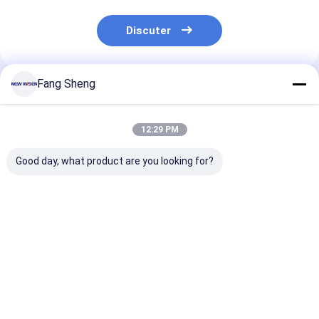
Discuter
Fang Sheng
Produits Recommandés
12:29 PM
Good day, what product are you looking for?
Adaptateurs de
Une prise de rails
Tableau de tra
sortie électrique
mobile en argent
niveau mural d
pour cuisine ou
avec support
piste de prise 
bureau
personnalisé et prise
courant de sor
sans fil
rails avec
Meilleur prix
Meilleur prix
Meilleur p
0,6/0,8/1,0/1,
de longueur