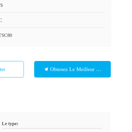
S
C
TSC80
ter
Obtenez Le Meilleur Prix
Le type: