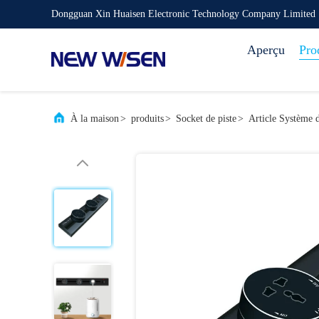
Dongguan Xin Huaisen Electronic Technology Company Limited
Aperçu
Pro
À la maison
>
produits
>
Socket de piste
>
Article Système d