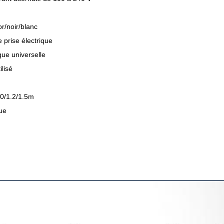
or/noir/blanc
 prise électrique
ique universelle
lisé
.0/1.2/1.5m
que