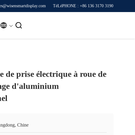
ales@wisensmartdisplay.com
TéLéPHONE : +86 136 3170 3190


e de prise électrique à roue de
iage d'aluminium
nel
ngdong, Chine