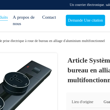
Un courrier électronique. s
duits
A propos de
Contact
Demande Une citation
nous
e prise électrique à roue de bureau en alliage d'aluminium multifonctionnel
Article Systèm
bureau en all
multifonction
Lieu d'origine
Gua