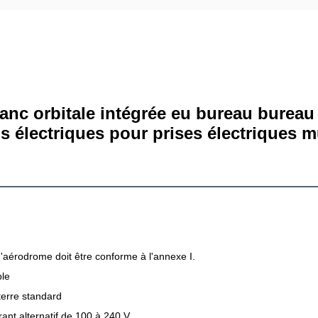
anc orbitale intégrée eu bureau bureau 
ls électriques pour prises électriques m
'aérodrome doit être conforme à l'annexe I.
ble
terre standard
ant alternatif de 100 à 240 V