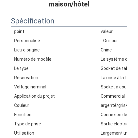
maison/hôtel
Spécification
point
valeur
Personnalisé
- Oui, oui.
Lieu d'origine
Chine
Numéro de modèle
Le système d'aérod
Le type
Socket de table
Réservation
La mise à la terre
Voltage nominal
Socket à courant a
Application du projet
Commercial
Couleur
argenté/gris/or/no
Fonction
Connexion de prise
Type de prise
Sortie électrique u
Utilisation
Largement utilisé