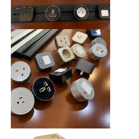
Visite d'usine
Contrôle de la qualité
Contact
Parlez Maintenant.
Tableaux interactifs
Système de conférence
Ascenseur de moniteur LCD
Moniteur à défilement
Une prise de bureau pop-up