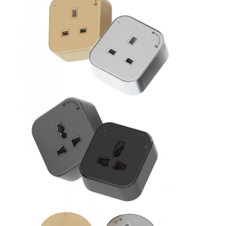
Coupe d'alimentation en retrait
Socket d'extension en retrait
Sockets de prise de tour
Boîte de connexion de table de conférence
Socket de sortie hydraulique
Socket coulissant
prise de courant de bureau
Socket de piste
Tape électrique montée sur la table
Sortie de bureau en retrait