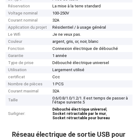
Réservation
La mise à la terre standard
Voltage nominal
100-250V
Courant nominal
32A
Application du projet
Résidentiel / à usage général
Le Wifi
Je ne veux pas.
Couleur
argent, gris, or, noir, blanc
Fonction
Connexion électrique de débouché
Garantie
1 année
Type de prise
Débouché électrique universel
Utilisation
Largement utilisé
certificat
Ccc
Nombre de pièces
1 PCS
Courant maximal
32A
0.6/0.8/1.0/1.2/1. Il est temps de passer à
Taille
l'étape suivante.5
,
Débouché électrique universel
Surligner:
,
Socket rétractable par le mur
Socket rétractable pour bureau
Réseau électrique de sortie USB pour 