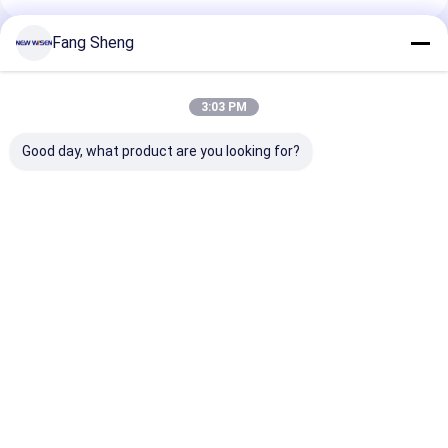
Fang Sheng
Produits Recommandés
3:03 PM
Good day, what product are you looking for?
Adaptateurs de
Une prise de rails
Tableau de tra
sortie électrique
mobile en argent
niveau mural d
pour cuisine ou
avec support
piste de prise 
bureau
personnalisé et prise
courant de sor
sans fil
rails avec
Meilleur prix
Meilleur prix
Meilleur p
0,6/0,8/1,0/1,
de longueur
Aperçu
Au sujet de nous
Desktop Site
Plan du site
Politique de confidentialité
Qualité
Tableaux interactifs
Usine De Chine.Copyright © 2026