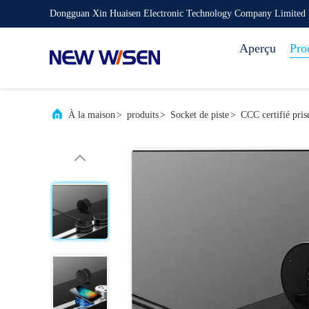
Dongguan Xin Huaisen Electronic Technology Company Limited
Aperçu
Pro
À la maison
>
produits
>
Socket de piste
>
CCC certifié pris