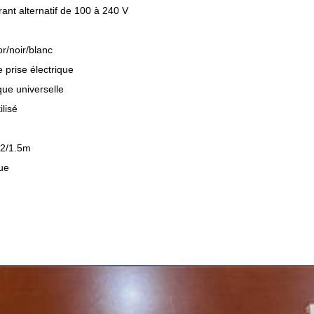
ant alternatif de 100 à 240 V
or/noir/blanc
 prise électrique
ique universelle
lisé
.2/1.5m
que