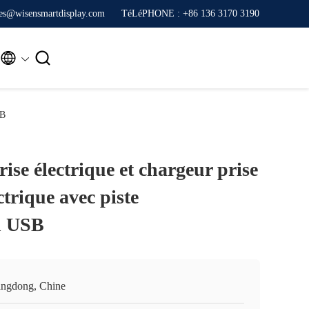
ales@wisensmartdisplay.com
TéLéPHONE : +86 136 3170 3190


SB
rise électrique et chargeur prise
ctrique avec piste
n USB
ngdong, Chine