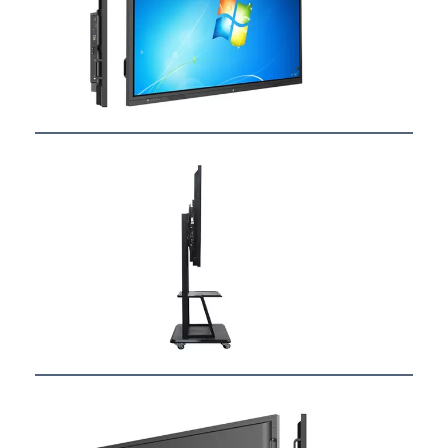
Visite d'usine
Contrôle de la qualité
Contact
Parlez Maintenant.
Tableaux interactifs
Système de conférence
Ascenseur de moniteur LCD
Moniteur à défilement
Une prise de bureau pop-up