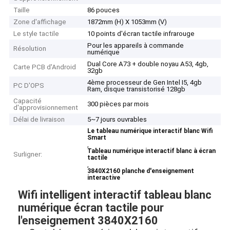
Taille
86 pouces
Zone d'affichage
1872mm (H) X 1053mm (V)
Le style tactile
10 points d'écran tactile infrarouge
Pour les appareils à commande
Résolution
numérique
Dual Core A73 + double noyau A53, 4gb,
Carte PCB d'Android
32gb
4ème processeur de Gen Intel I5, 4gb
PC D'OPS
Ram, disque transistorisé 128gb
Capacité
300 pièces par mois
d'approvisionnement
Délai de livraison
5~7 jours ouvrables
Le tableau numérique interactif blanc Wifi
Smart
,
Tableau numérique interactif blanc à écran
Surligner:
tactile
,
3840X2160 planche d'enseignement
interactive
Wifi intelligent interactif tableau blanc
numérique écran tactile pour
l'enseignement 3840X2160