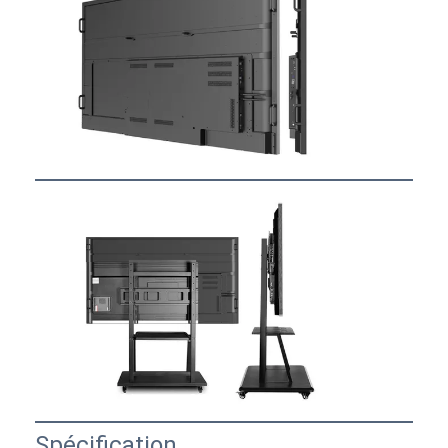
Coupe d'alimentation en retrait
Socket d'extension en retrait
Sockets de prise de tour
Boîte de connexion de table de conférence
Socket de sortie hydraulique
Socket coulissant
prise de courant de bureau
Socket de piste
Tape électrique montée sur la table
Sortie de bureau en retrait
Spécification