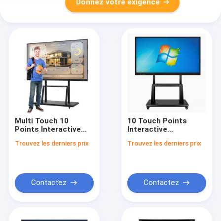
Donnez votre exigence
Multi Touch 10
10 Touch Points
Points Interactive
Interactive
Whiteboards Wall
Whiteboards
Trouvez les derniers prix
Trouvez les derniers prix
Mounted Or Floor
ActivInspire
Standing Enabling
Professional Edition
Communication And
Software for
Collaboration Across
Business Needs
Teams
Contactez
Contactez