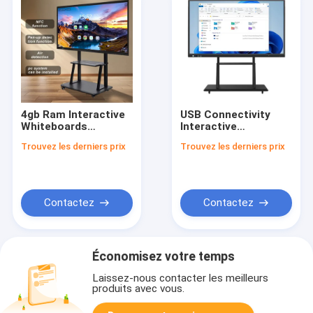
4gb Ram Interactive
USB Connectivity
Whiteboards
Interactive
delivering 350 Cd per
Whiteboards
Trouvez les derniers prix
Trouvez les derniers prix
square meter
Powered by Intel I5
Brightness designed
Processor Designed
for teamwork and
for Workflow and
educational
Enhanced User
purposes
Interaction
Contactez
Contactez
Économisez votre temps
Laissez-nous contacter les meilleurs
produits avec vous.