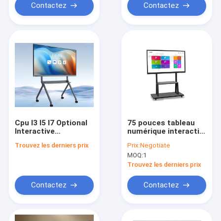
Contactez
Contactez
Cpu I3 I5 I7 Optional
75 pouces tableau
Interactive
numérique interactif
Whiteboards Wall
tactile tableau blanc
Trouvez les derniers prix
Prix:
Negotiate
Mounted Or Floor
4K tableau plat pour
MOQ:
1
Standing
l'enseignement en
Touchscreen Panels
classe
Trouvez les derniers prix
Ideal For Meeting
Rooms And
Contactez
Contactez
Classrooms