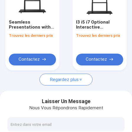
Visite d'usine
Contrôle de la qualité
Seamless
I3 i5 i7 Optional
Presentations with
Interactive
Contact
65 Inch Interactive
Whiteboards 65 Inch
Trouvez les derniers prix
Trouvez les derniers prix
Whiteboards 10
Interactive Touch
Touch Points
Displays Supporting
Parlez Maintenant.
Presentation and
Training Activities
Contactez
Contactez
Tableaux interactifs
Regardez plus
Système de conférence
Ascenseur de moniteur LCD
Laisser Un Message
Nous Vous Répondrons Rapidement
Moniteur à défilement
Une prise de bureau pop-up