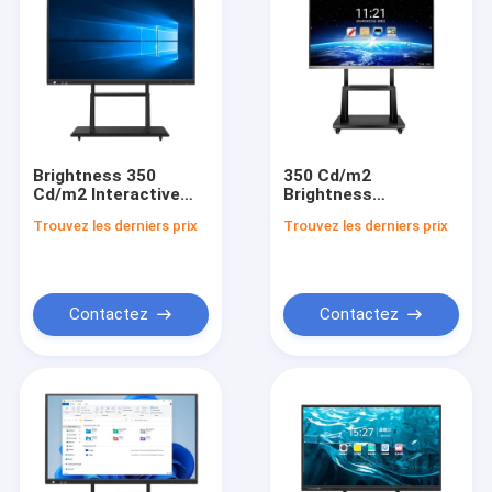
Brightness 350
350 Cd/m2
Cd/m2 Interactive
Brightness
Whiteboards With
Interactive
Trouvez les derniers prix
Trouvez les derniers prix
ActivInspire
Whiteboards VGA
Professional Edition
Connectivity
Software Finger
Optional I3/i5/i7 Cpu
Touch Or Pen Touch
and Interactive
Providing And
Learning Tools
Contactez
Contactez
Responsive
Interaction
Aperçu
Produits
A propos de nous