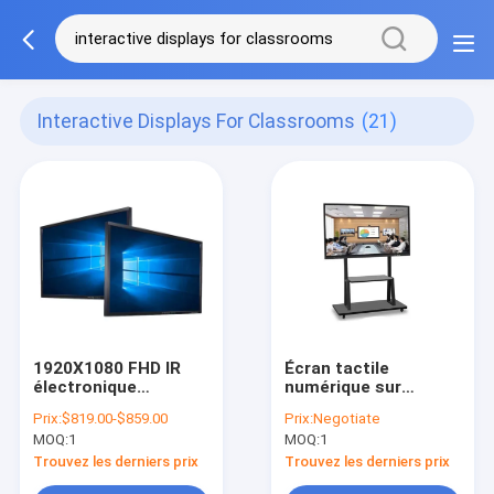
Interactive Displays For Classrooms
(21)
1920X1080 FHD IR
Écran tactile
électronique
numérique sur
interactif écran
tableau blanc
Prix:
$819.00-$859.00
Prix:
Negotiate
tactile pour salles de
MOQ:
1
MOQ:
1
classe
Trouvez les derniers prix
Trouvez les derniers prix