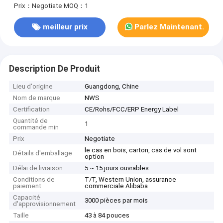
Prix：Negotiate
MOQ：1
meilleur prix
Parlez Maintenant.
Description De Produit
Lieu d'origine
Guangdong, Chine
Nom de marque
NWS
Certification
CE/Rohs/FCC/ERP Energy Label
Quantité de
1
commande min
Prix
Negotiate
le cas en bois, carton, cas de vol sont
Détails d'emballage
option
Délai de livraison
5 ~ 15 jours ouvrables
Conditions de
T/T, Western Union, assurance
paiement
commerciale Alibaba
Capacité
3000 pièces par mois
d'approvisionnement
Taille
43 à 84 pouces