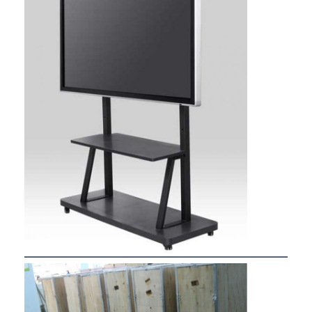
Visite d'usine
Contrôle de la qualité
Contact
Parlez Maintenant.
Tableaux interactifs
Système de conférence
Ascenseur de moniteur LCD
Moniteur à défilement
Une prise de bureau pop-up