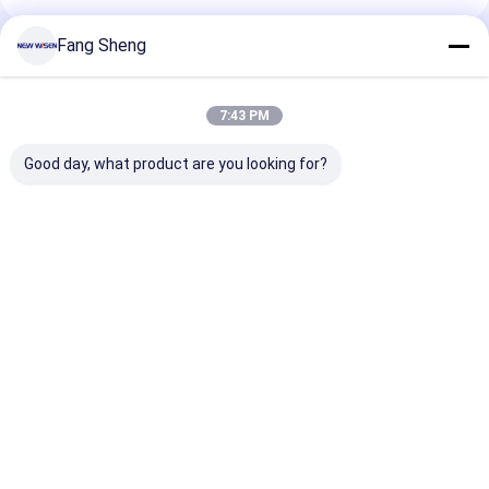
Fang Sheng
Produits Recommandés
7:43 PM
Good day, what product are you looking for?
Connectivité HDMI
Cpu I3 I5 I7 Tableaux
Tableau blanc
Tableaux interactifs
interactifs en option
interactif ave
Intégré Intel I5
avec 350 Cd m2
accessoires,
Processeur AC
Lumière
comprenant u
220240V 5060Hz
Connectivité HDMI
gomme, doté d
Meilleur prix
Meilleur prix
Meilleur p
alimentation conçue
Prise en charge de la
technologie
pour la collaboration
formation
infrarouge tact
en équipe
interactive et de la
dix points,
collaboration en
supportant plu
équipe
utilisateurs
Aperçu
Au sujet de nous
Desktop Site
simultanément
Plan du site
Politique de confidentialité
un travail d'éq
amélioré
Qualité
Tableaux interactifs
Usine De Chine.Copyright © 2026