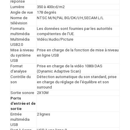
réponse
Lumière
350 à 400cd/m2
Angle de vue
178 degrés
Norme de
NTSC M/N,PAL BG/DK/I/H,SECAM L/L
télévision
Formats
Les données sont fournies par les autorités
multimédia
compétentes de l'UE.
Multimédia
Vidéo/Audio/Picture
USB2.0
Mise à niveau
Prise en charge de la fonction de mise à niveau
du système
en ligne USB
USB
Format
Prise en charge de la vidéo 1080i DAS
d'analyse
(Dynamic Adaptive Scan)
Contrôle du
Détection automatique du son standard, prise
son
en charge du réglage de l'équilibre et son
surround
Sortie sonore
2X10W
Ports
d'entrée et de
sortie
Entrée
2 lignes
multimédia
USB