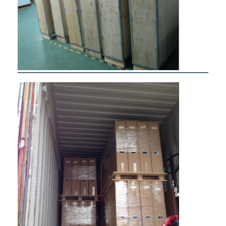
Coupe d'alimentation en retrait
Socket d'extension en retrait
Sockets de prise de tour
Boîte de connexion de table de conférence
Socket de sortie hydraulique
Socket coulissant
prise de courant de bureau
Socket de piste
Tape électrique montée sur la table
Sortie de bureau en retrait