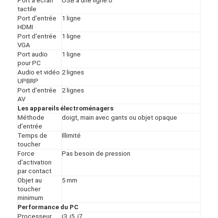
Port à écran
USB à une ligne.0
tactile
Port d'entrée
1 ligne
HDMI
Port d'entrée
1 ligne
VGA
Port audio
1 ligne
pour PC
Audio et vidéo
2 lignes
UPBRP
Port d'entrée
2 lignes
AV
Les appareils électroménagers
Méthode
doigt, main avec gants ou objet opaque
d'entrée
Temps de
Illimité
toucher
Force
Pas besoin de pression
d'activation
par contact
Objet au
5 mm
toucher
minimum
Performance du PC
Processeur
i3, i5, i7