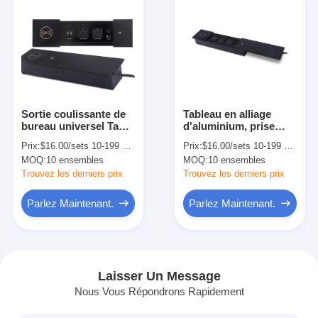
Sortie coulissante de
Tableau en alliage
bureau universel Table
d'aluminium, prise
de conférence Bureau
coulissante, prise de
Prix:
$16.00/sets 10-199 sets
Prix:
$16.00/sets 10-199 sets
prises d'alimentation
courant, prise USB
MOQ:
10 ensembles
MOQ:
10 ensembles
cachées
Trouvez les derniers prix
Trouvez les derniers prix
Parlez Maintenant.
Parlez Maintenant.
Aperçu
Produits
Laisser Un Message
Nous Vous Répondrons Rapidement
A propos de nous