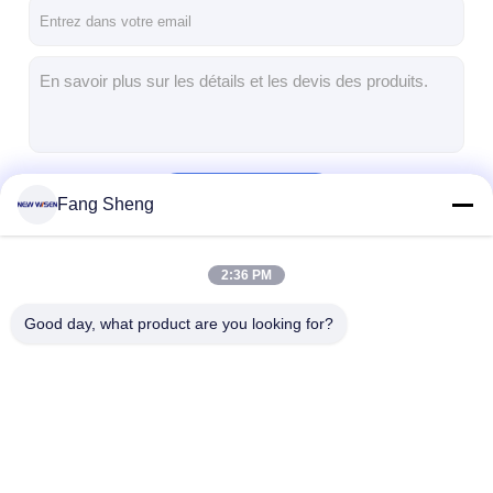
Visite d'usine
Contrôle de la qualité
Contact
Parlez Maintenant.
Continuer
Fang Sheng
Tableaux interactifs
2:36 PM
Nos Catégories
Système de conférence
Good day, what product are you looking for?
Ascenseur de moniteur LCD
Moniteur à défilement
Une prise de bureau pop-up
Tableaux interactifs
Système de
Ascenseur de