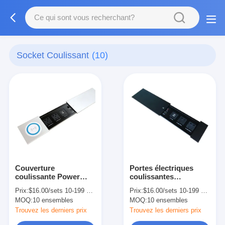
Socket Coulissant
(10)
Couverture
Portes électriques
coulissante Power
coulissantes
Desk Boîte de prise
personnalisées
Prix:
$16.00/sets 10-199 sets
Prix:
$16.00/sets 10-199 sets
électrique avec double
MOQ:
10 ensembles
MOQ:
10 ensembles
USB résistant à
l'usure
Trouvez les derniers prix
Trouvez les derniers prix