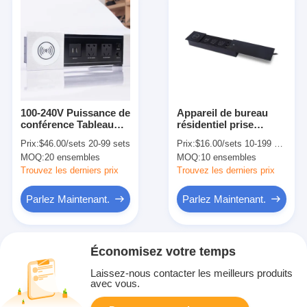
100-240V Puissance de
Appareil de bureau
conférence Tableau
résidentiel prise
haut bureau Sortie
électrique coulissante
Prix:
$46.00/sets 20-99 sets
Prix:
$16.00/sets 10-199 sets
électrique RJ45 Cat6
cachée 240V
MOQ:
20 ensembles
MOQ:
10 ensembles
Port
Trouvez les derniers prix
Trouvez les derniers prix
Parlez Maintenant.
Parlez Maintenant.
Économisez votre temps
Laissez-nous contacter les meilleurs produits
avec vous.