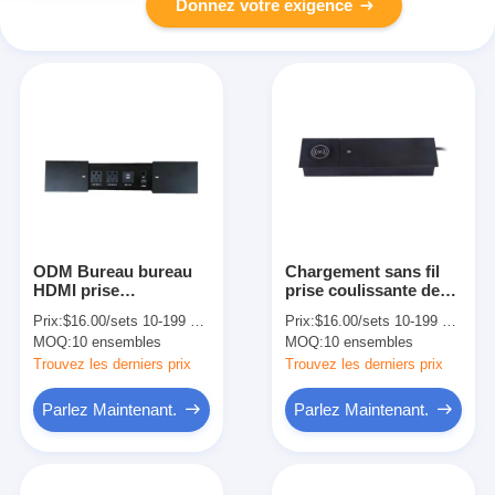
Donnez votre exigence
ODM Bureau bureau
Chargement sans fil
HDMI prise
prise coulissante de
coulissante de mise à
bureau prise
Prix:
$16.00/sets 10-199 sets
Prix:
$16.00/sets 10-199 sets
la terre standard 230V
électrique de bureau
MOQ:
10 ensembles
MOQ:
10 ensembles
110V-250V
Trouvez les derniers prix
Trouvez les derniers prix
Parlez Maintenant.
Parlez Maintenant.