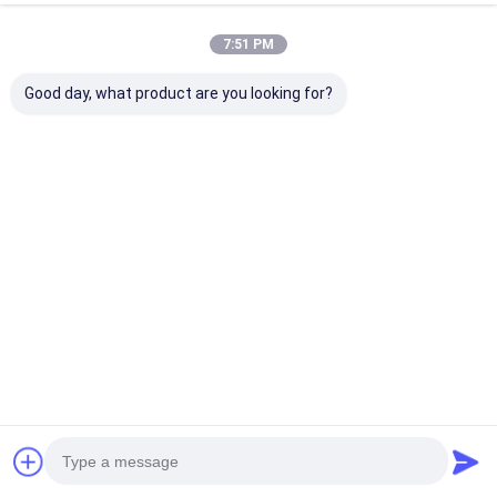
Construction 1, n° 4 rue Huiyuan, ville de Wangniudun,
Dongguan, Guangdong, Chine
7:51 PM
Parlez Maintenant.
Good day, what product are you looking for?
Moniteur téléviseur LCD
rétractable motorisé
1920x1080
Discuter