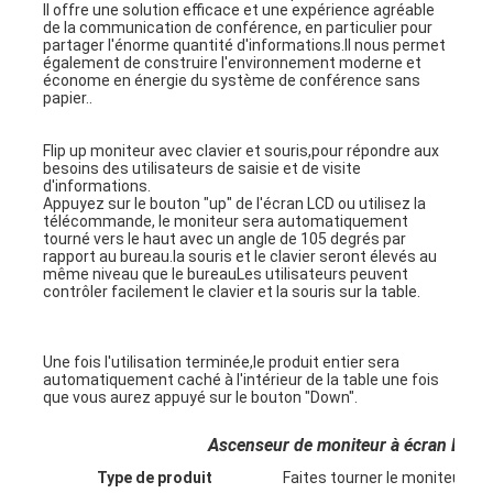
Il offre une solution efficace et une expérience agréable 
de la communication de conférence, en particulier pour 
partager l'énorme quantité d'informations.Il nous permet 
également de construire l'environnement moderne et 
économe en énergie du système de conférence sans 
papier..
Flip up moniteur avec clavier et souris,pour répondre aux 
besoins des utilisateurs de saisie et de visite 
d'informations.
Appuyez sur le bouton "up" de l'écran LCD ou utilisez la 
télécommande, le moniteur sera automatiquement 
tourné vers le haut avec un angle de 105 degrés par 
rapport au bureau.la souris et le clavier seront élevés au 
même niveau que le bureauLes utilisateurs peuvent 
contrôler facilement le clavier et la souris sur la table.
Une fois l'utilisation terminée,le produit entier sera 
Aperçu
automatiquement caché à l'intérieur de la table une fois 
que vous aurez appuyé sur le bouton "Down".
Produits
Ascenseur de moniteur à écran LCD 
A propos de nous
Type de produit
Faites tourner le moniteur