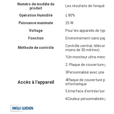
Numéro de modèle du
Visite d'usine
Les résultats de l'enquête son
produit
Opération Humidité
¢ 80%
Contrôle de la qualité
Puissance maximale
25 W
Contact
Voltage
Pour les appareils de type 
Fonction
Environnement sans papier e
Parlez Maintenant.
Contrôle central, télécomma
Méthode de contrôle
moins de 30 mètres)
1Un moniteur ultra-mince
Tableaux interactifs
2. Plaque de couverture pers
Système de conférence
3Personnalisé avec une souri
4Plaque de couverture person
Accès à l'appareil
Ascenseur de moniteur LCD
informatique
5.Interface d'entrée/sortie 
Moniteur à défilement
6Couleur personnalisée pour le
Une prise de bureau pop-up