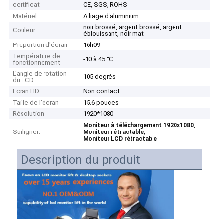
certificat
CE, SGS, ROHS
Matériel
Alliage d'aluminium
noir brossé, argent brossé, argent
Couleur
éblouissant, noir mat
Proportion d'écran
16h09
Température de
-10 à 45 °C
fonctionnement
L'angle de rotation
105 degrés
du LCD
Écran HD
Non contact
Taille de l'écran
15.6 pouces
Résolution
1920*1080
,
Moniteur à téléchargement 1920x1080
Surligner:
,
Moniteur rétractable
Moniteur LCD rétractable
Description du produit