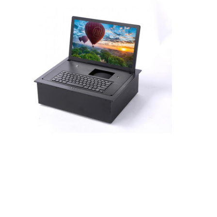
Coupe d'alimentation en retrait
Socket d'extension en retrait
Sockets de prise de tour
Boîte de connexion de table de conférence
Socket de sortie hydraulique
Socket coulissant
prise de courant de bureau
Socket de piste
Tape électrique montée sur la table
Sortie de bureau en retrait