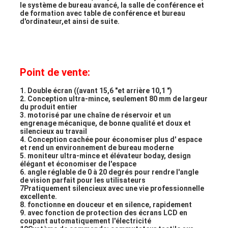
le système de bureau avancé, la salle de conférence et 
de formation avec table de conférence et bureau 
d'ordinateur,et ainsi de suite.
Point de vente:
1. Double écran ((avant 15,6 "et arrière 10,1 ")
2. Conception ultra-mince, seulement 80 mm de largeur 
du produit entier
3. motorisé par une chaîne de réservoir et un 
engrenage mécanique, de bonne qualité et doux et 
silencieux au travail
4. Conception cachée pour économiser plus d' espace 
et rend un environnement de bureau moderne
5. moniteur ultra-mince et élévateur boday, design 
élégant et économiser de l'espace
Aperçu
6. angle réglable de 0 à 20 degrés pour rendre l'angle 
de vision parfait pour les utilisateurs
7Pratiquement silencieux avec une vie professionnelle 
Produits
excellente.
8. fonctionne en douceur et en silence, rapidement
9. avec fonction de protection des écrans LCD en 
A propos de nous
coupant automatiquement l'électricité