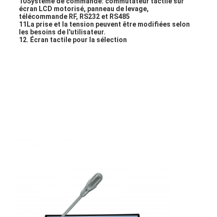
10Système de commande: commutateur tactile sur 
écran LCD motorisé, panneau de levage, 
Visite d'usine
télécommande RF, RS232 et RS485
11La prise et la tension peuvent être modifiées selon 
Contrôle de la qualité
les besoins de l'utilisateur.
12. Écran tactile pour la sélection
Contact
Parlez Maintenant.
Tableaux interactifs
Système de conférence
Ascenseur de moniteur LCD
Moniteur à défilement
Une prise de bureau pop-up