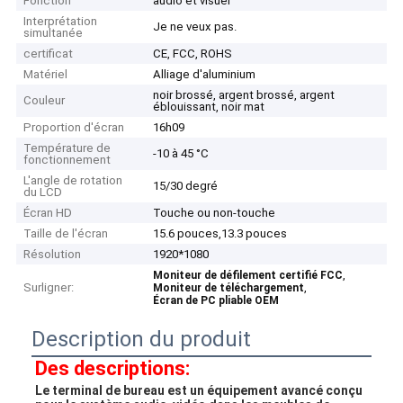
Fonction
audio et visuel
Interprétation
Je ne veux pas.
simultanée
certificat
CE, FCC, ROHS
Matériel
Alliage d'aluminium
noir brossé, argent brossé, argent
Couleur
éblouissant, noir mat
Proportion d'écran
16h09
Température de
-10 à 45 °C
fonctionnement
L'angle de rotation
15/30 degré
du LCD
Écran HD
Touche ou non-touche
Taille de l'écran
15.6 pouces,13.3 pouces
Résolution
1920*1080
,
Moniteur de défilement certifié FCC
Surligner:
,
Moniteur de téléchargement
Écran de PC pliable OEM
Description du produit
Des descriptions:
Le terminal de bureau est un équipement avancé conçu 