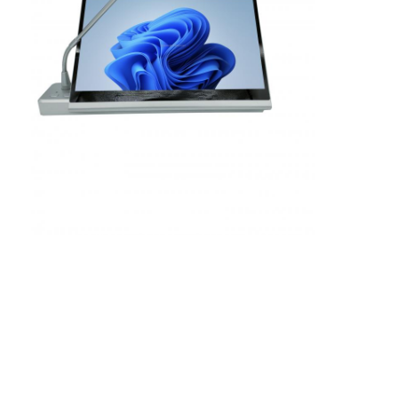
Coupe d'alimentation en retrait
Socket d'extension en retrait
Sockets de prise de tour
Boîte de connexion de table de conférence
Socket de sortie hydraulique
Socket coulissant
prise de courant de bureau
Socket de piste
Tape électrique montée sur la table
Sortie de bureau en retrait