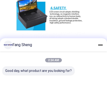
Visite d'usine
Contrôle de la qualité
Contact
Parlez Maintenant.
Fang Sheng
Tableaux interactifs
2:24 AM
Système de conférence
Good day, what product are you looking for?
Ascenseur de moniteur LCD
Moniteur à défilement
Une prise de bureau pop-up