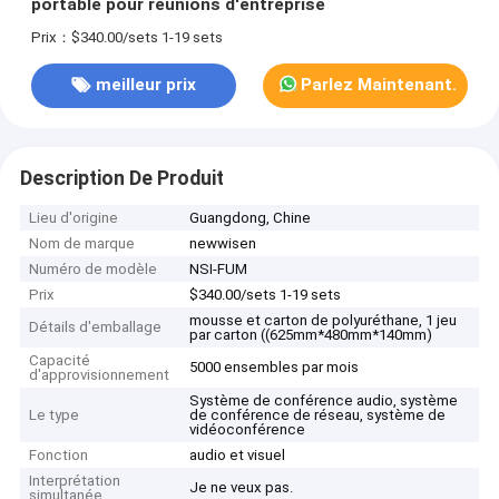
portable pour réunions d'entreprise
Prix：$340.00/sets 1-19 sets
meilleur prix
Parlez Maintenant.
Description De Produit
Lieu d'origine
Guangdong, Chine
Nom de marque
newwisen
Numéro de modèle
NSI-FUM
Prix
$340.00/sets 1-19 sets
mousse et carton de polyuréthane, 1 jeu
Détails d'emballage
par carton ((625mm*480mm*140mm)
Capacité
5000 ensembles par mois
d'approvisionnement
Système de conférence audio, système
Le type
de conférence de réseau, système de
vidéoconférence
Fonction
audio et visuel
Interprétation
Je ne veux pas.
simultanée