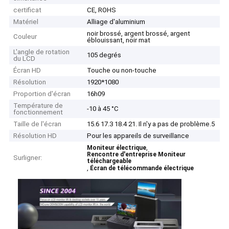
certificat
CE, ROHS
Matériel
Alliage d'aluminium
noir brossé, argent brossé, argent
Couleur
éblouissant, noir mat
L'angle de rotation
105 degrés
du LCD
Écran HD
Touche ou non-touche
Résolution
1920*1080
Proportion d'écran
16h09
Température de
-10 à 45 °C
fonctionnement
Taille de l'écran
15.6 17.3 18.4 21. Il n'y a pas de problème.5
Résolution HD
Pour les appareils de surveillance
,
Moniteur électrique
Rencontre d'entreprise Moniteur
Surligner:
téléchargeable
,
Écran de télécommande électrique