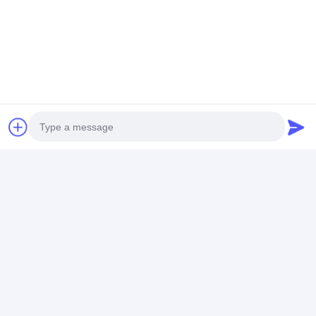
Coupe d'alimentation en retrait
Socket d'extension en retrait
Sockets de prise de tour
Boîte de connexion de table de conférence
Socket de sortie hydraulique
Socket coulissant
prise de courant de bureau
Photo
Socket de piste
Video Call
Tape électrique montée sur la table
Audio Call
Sortie de bureau en retrait