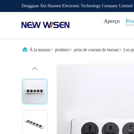
Dongguan Xin Huaisen Electronic Technology Company Limited
Aperçu
Pro
À la maison
>
produits
>
prise de courant de bureau
>
Les pr