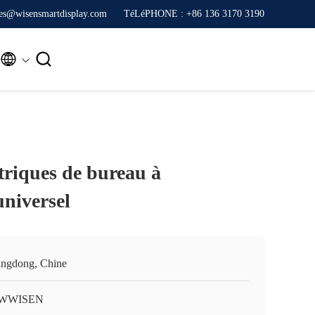
ales@wisensmartdisplay.com
TéLéPHONE : +86 136 3170 3190


ctriques de bureau à
universel
ngdong, Chine
WWISEN