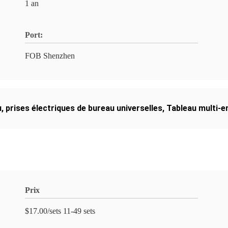
1 an
Port:
FOB Shenzhen
u
,
prises électriques de bureau universelles
,
Tableau multi-e
Prix
$17.00/sets 11-49 sets