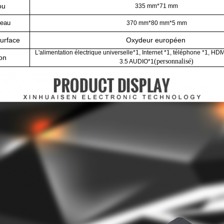
ou
335 mm*71 mm
neau
370 mm*80 mm*5 mm
surface
Oxydeur européen
L'alimentation électrique universelle*1, Internet *1, téléphone *1, H
on
(personnalisé)
3.5 AUDIO*1