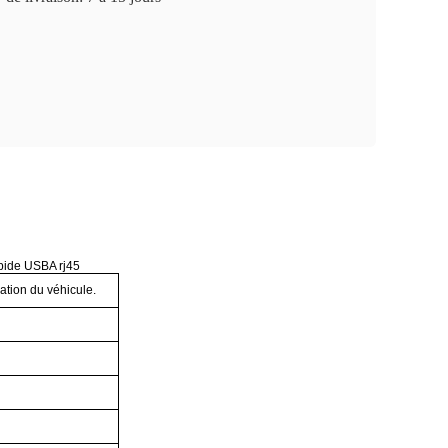
apide USBA rj45
ation du véhicule.