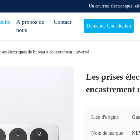
Un courrier électronique. s
duits
A propos de
Contact
Demande Une citation
nous
ises électriques de bureau à encastrement universel
Les prises éle
encastrement 
Lieu d'origine
Gua
Nom de marque
NE