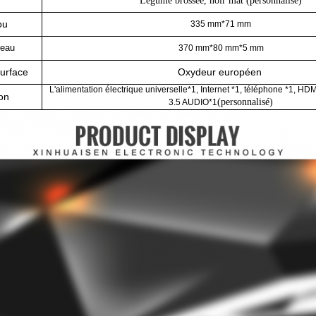
Légume brossée, noir mat (personnalisé)
ou
335 mm*71 mm
neau
370 mm*80 mm*5 mm
surface
Oxydeur européen
L'alimentation électrique universelle*1, Internet *1, téléphone *1, H
on
(personnalisé)
3.5 AUDIO*1