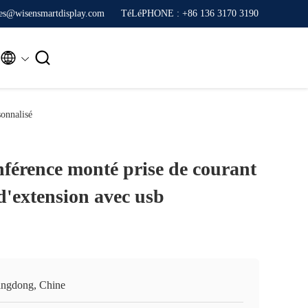
ales@wisensmartdisplay.com
TéLéPHONE : +86 136 3170 3190


sonnalisé
nférence monté prise de courant
 d'extension avec usb
ngdong, Chine