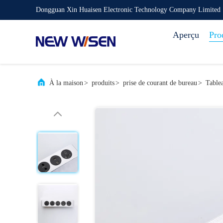
Dongguan Xin Huaisen Electronic Technology Company Limited
Aperçu
Pro
À la maison
>
produits
>
prise de courant de bureau
>
Tablea