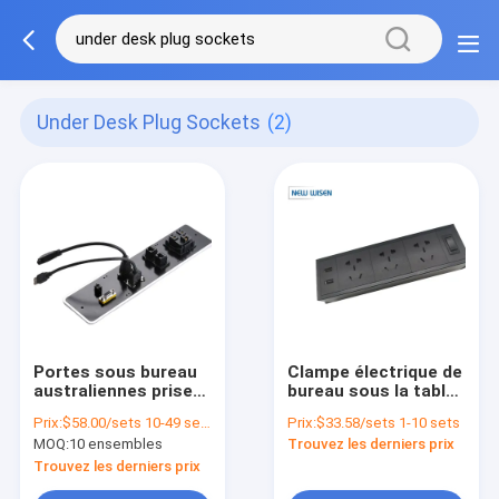
Under Desk Plug Sockets
(2)
Portes sous bureau
Clampe électrique de
australiennes prise
bureau sous la table
électrique de bureau
montée sur la bande
Prix:
$58.00/sets 10-49 sets
Prix:
$33.58/sets 1-10 sets
encastrée 10A
d'alimentation
MOQ:
10 ensembles
Trouvez les derniers prix
Trouvez les derniers prix