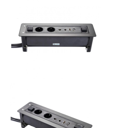
Visite d'usine
Contrôle de la qualité
Contact
Parlez Maintenant.
Tableaux interactifs
Système de conférence
Ascenseur de moniteur LCD
Moniteur à défilement
Une prise de bureau pop-up