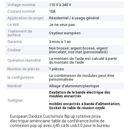
Voltage nominal
110 V à 240 V
Courant nominal
10A
Application du projet
Résidentiel / à usage général
Le Wifi
Je ne veux pas.
Traitement de
Oxydeur européen
surface
Garantie
3 mois à 1 an
Noir brossé, argent brossé, argent
Couleur
étincelant, noir mat (personnalisé)
Le montant de l'aide est calculé à partir
Opération Humidité
du montant de l'aide
Nombre de pièces
1 pièces
La combinaison de modules peut être
la configuration
personnalisée
Matériel
Alliage d'aluminium/plastique
Oxydation de la bande électrique des
meubles encastrés
,
Surligner:
,
mobiles encastrés à bande d'alimentation
Socket de table de réunion oxydé
European Oxidize Customize flip up rotative prise
électrique américaine table de conférence boîte de
connexion pop up avec rj45 cat6 usb3.0 pour le bureau