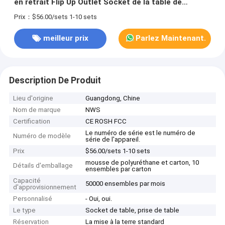
en retrait Flip Up Outlet Socket de la table de
réunion
Prix：$56.00/sets 1-10 sets
meilleur prix
Parlez Maintenant.
Description De Produit
Lieu d'origine
Guangdong, Chine
Nom de marque
NWS
Certification
CE ROSH FCC
Le numéro de série est le numéro de
Numéro de modèle
série de l'appareil.
Prix
$56.00/sets 1-10 sets
mousse de polyuréthane et carton, 10
Détails d'emballage
ensembles par carton
Capacité
50000 ensembles par mois
d'approvisionnement
Personnalisé
- Oui, oui.
Le type
Socket de table, prise de table
Réservation
La mise à la terre standard