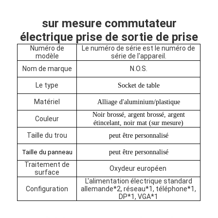
sur mesure commutateur
électrique prise de sortie de prise
Numéro de
Le numéro de série est le numéro de
modèle
série de l'appareil.
Nom de marque
N.O.S.
Le type
Socket de table
Matériel
Alliage d'aluminium/plastique
Noir brossé, argent brossé, argent
Couleur
étincelant, noir mat (sur mesure)
Taille du trou
peut être personnalisé
Taille du panneau
peut être personnalisé
Aperçu
Traitement de
Oxydeur européen
surface
L'alimentation électrique standard
Produits
Configuration
allemande*2, réseau*1, téléphone*1,
DP*1, VGA*1
A propos de nous