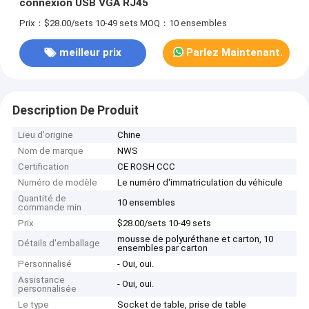
connexion USB VGA RJ45
Prix：$28.00/sets 10-49 sets
MOQ：10 ensembles
meilleur prix
Parlez Maintenant.
Description De Produit
Lieu d'origine
Chine
Nom de marque
NWS
Certification
CE ROSH CCC
Numéro de modèle
Le numéro d'immatriculation du véhicule
Quantité de
10 ensembles
commande min
Prix
$28.00/sets 10-49 sets
mousse de polyuréthane et carton, 10
Détails d'emballage
ensembles par carton
Personnalisé
- Oui, oui.
Assistance
- Oui, oui.
personnalisée
Le type
Socket de table, prise de table