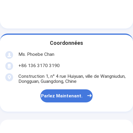
Visite d'usine
Contrôle de la qualité
Contact
Coordonnées
Parlez Maintenant.
Ms. Phoebe Chan
+86 136 3170 3190
Tableaux interactifs
Construction 1, n° 4 rue Huiyuan, ville de Wangniudun,
Dongguan, Guangdong, Chine
Système de conférence
Parlez Maintenant.
Ascenseur de moniteur LCD
Moniteur à défilement
Une prise de bureau pop-up