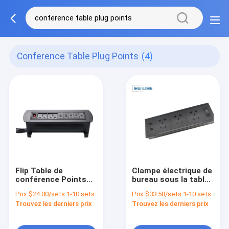
Conference Table Plug Points
(4)
Flip Table de
Clampe électrique de
conférence Points
bureau sous la table
de connexion Bureau
montée sur la bande
Prix:
$24.00/sets 1-10 sets
Prix:
$33.58/sets 1-10 sets
Meubles en retrait
d'alimentation
Trouvez les derniers prix
Trouvez les derniers prix
Sortie de prise de
courant