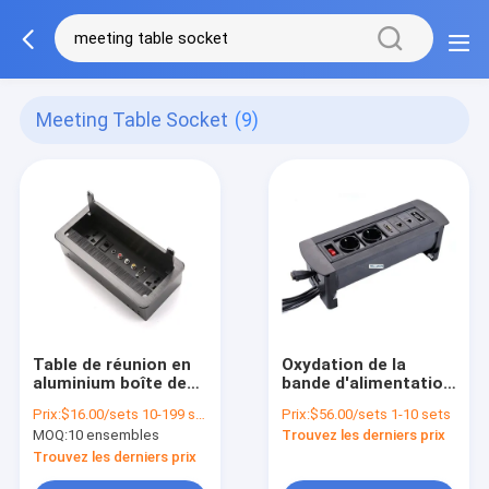
Meeting Table Socket
(9)
Table de réunion en
Oxydation de la
aluminium boîte de
bande d'alimentation
prise de courant
des meubles en
Prix:
$16.00/sets 10-199 sets
Prix:
$56.00/sets 1-10 sets
cachée bande
retrait Flip Up Outlet
MOQ:
10 ensembles
Trouvez les derniers prix
d'alimentation avec
Socket de la table de
USB
réunion
Trouvez les derniers prix