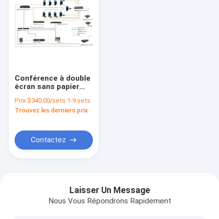
Conférence à double
écran sans papier
Système de levage
Prix:
$340.00/sets 1-9 sets
de moniteur
Trouvez les derniers prix
motorisé Aluminium
brossé
Contactez
Aperçu
Produits
Laisser Un Message
Nous Vous Répondrons Rapidement
A propos de nous