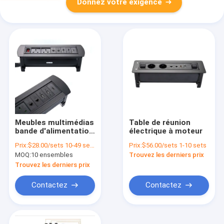
Donnez votre exigence
Meubles multimédias
Table de réunion
bande d'alimentation
électrique à moteur
encastrée UK prise
Prix:
$28.00/sets 10-49 sets
Prix:
$56.00/sets 1-10 sets
de courant pour
MOQ:
10 ensembles
Trouvez les derniers prix
table de réunion
Trouvez les derniers prix
Contactez
Contactez