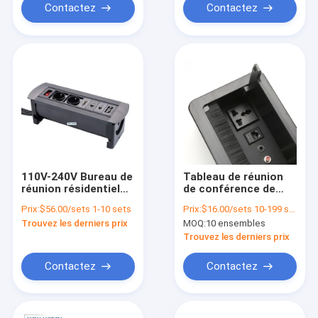
Contactez
Contactez
110V-240V Bureau de
Tableau de réunion
réunion résidentiel
de conférence de
Table Socket
pinceau noir Sortie
Prix:
$56.00/sets 1-10 sets
Prix:
$16.00/sets 10-199 sets
Brushed Noir ODM
d'alimentation
Trouvez les derniers prix
MOQ:
10 ensembles
Commutateur
Socket Netbox
Trouvez les derniers prix
Contactez
Contactez