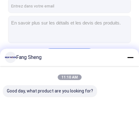
Visite d'usine
Contrôle de la qualité
Contact
Parlez Maintenant.
Continuer
Fang Sheng
Tableaux interactifs
11:10 AM
Nos Catégories
Système de conférence
Good day, what product are you looking for?
Ascenseur de moniteur LCD
Moniteur à défilement
Une prise de bureau pop-up
Tableaux interactifs
Système de
Ascenseur de