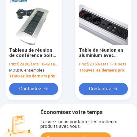
Tableau de réunion
Table de réunion en
de conférence boîte
aluminium avec
de connexion USB
sortie en retrait et
Prix:
$28.00/sets 10-49 sets
Prix:
$20.50/sets 1-10 sets
VGA RJ45
prise électrique avec
MOQ:
10 ensembles
Trouvez les derniers prix
rotation
Trouvez les derniers prix
Contactez
Contactez
Économisez votre temps
Laissez-nous contacter les meilleurs
produits avec vous.