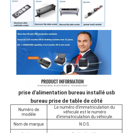
prise d'alimentation bureau installé usb
Aperçu
bureau prise de table de côté
Le numéro d'immatriculation du
Numéro de
véhicule est le numéro
Produits
modèle
d'immatriculation du véhicule.
Nom de marque
N.O.S.
A propos de nous