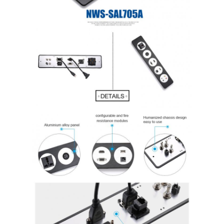
Coupe d'alimentation en retrait
Socket d'extension en retrait
Sockets de prise de tour
Boîte de connexion de table de conférence
Socket de sortie hydraulique
Socket coulissant
prise de courant de bureau
Socket de piste
Tape électrique montée sur la table
Sortie de bureau en retrait