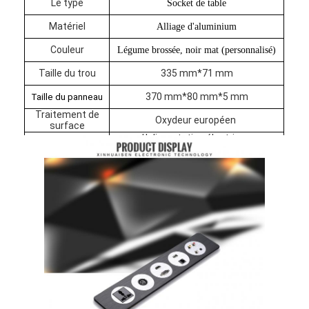
Le type
Socket de table
Visite d'usine
Matériel
Alliage d'aluminium
Contrôle de la qualité
Couleur
Légume brossée, noir mat (personnalisé)
Taille du trou
335 mm*71 mm
Contact
370 mm*80 mm*5 mm
Taille du panneau
Parlez Maintenant.
Traitement de
Oxydeur européen
surface
L'alimentation électrique
universelle*1, Internet *1, téléphone
Configuration
*1, HDMI*1, USB *1, VGA*1, 3.5
Tableaux interactifs
AUDIO*1
(personnalisé)
Système de conférence
Ascenseur de moniteur LCD
Moniteur à défilement
Une prise de bureau pop-up