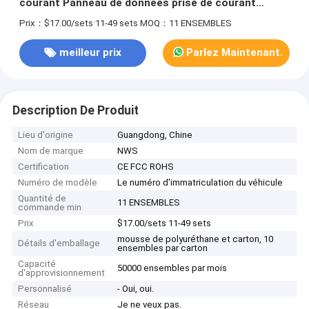
courant Panneau de données prise de courant
brossé Sliver ODM
Prix：$17.00/sets 11-49 sets
MOQ：11 ENSEMBLES
meilleur prix
Parlez Maintenant.
Description De Produit
Lieu d'origine
Guangdong, Chine
Nom de marque
NWS
Certification
CE FCC ROHS
Numéro de modèle
Le numéro d'immatriculation du véhicule
Quantité de
11 ENSEMBLES
commande min
Prix
$17.00/sets 11-49 sets
mousse de polyuréthane et carton, 10
Détails d'emballage
ensembles par carton
Capacité
50000 ensembles par mois
d'approvisionnement
Personnalisé
- Oui, oui.
Réseau
Je ne veux pas.