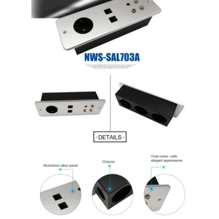
Visite d'usine
Contrôle de la qualité
Contact
Parlez Maintenant.
Tableaux interactifs
Système de conférence
Ascenseur de moniteur LCD
Moniteur à défilement
Une prise de bureau pop-up