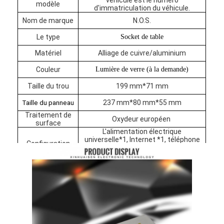
modèle
d'immatriculation du véhicule.
Nom de marque
N.O.S.
Le type
Socket de table
Matériel
Alliage de cuivre/aluminium
Couleur
Lumière de verre (à la demande)
Taille du trou
199 mm*71 mm
237 mm*80 mm*55 mm
Taille du panneau
Traitement de
Oxydeur européen
surface
L'alimentation électrique
universelle*1, Internet *1, téléphone
Configuration
*1, HDMI*1, USB *1, VGA*1, 3.5
AUDIO*1
(personnalisé)
Aperçu
Produits
A propos de nous