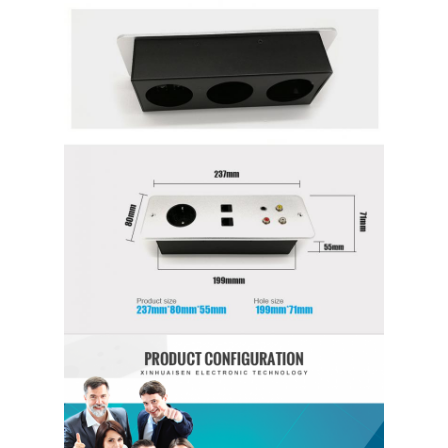
Coupe d'alimentation en retrait
Socket d'extension en retrait
Sockets de prise de tour
Boîte de connexion de table de conférence
Socket de sortie hydraulique
Socket coulissant
prise de courant de bureau
Socket de piste
Tape électrique montée sur la table
Sortie de bureau en retrait