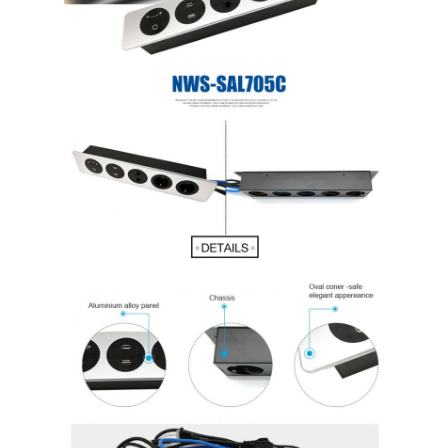
Visite d'usine
Contrôle de la qualité
Contact
Parlez Maintenant.
Tableaux interactifs
Système de conférence
Ascenseur de moniteur LCD
Moniteur à défilement
Une prise de bureau pop-up