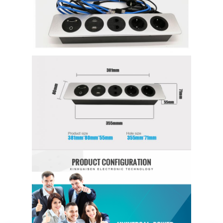
Coupe d'alimentation en retrait
Socket d'extension en retrait
Sockets de prise de tour
Boîte de connexion de table de conférence
Socket de sortie hydraulique
Socket coulissant
prise de courant de bureau
Socket de piste
Tape électrique montée sur la table
Sortie de bureau en retrait