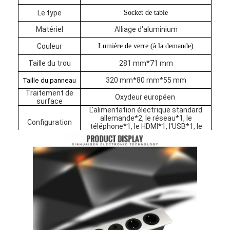
Le type
Socket de table
Matériel
Alliage d'aluminium
Couleur
Lumière de verre (à la demande)
Taille du trou
281 mm*71 mm
320 mm*80 mm*55 mm
Taille du panneau
Traitement de
Oxydeur européen
surface
L'alimentation électrique standard
allemande*2, le réseau*1, le
Configuration
téléphone*1, le HDMI*1, l'USB*1, le
VGA*1, 3.5 AUDIO*1
(personnalisé)
Aperçu
Produits
A propos de nous