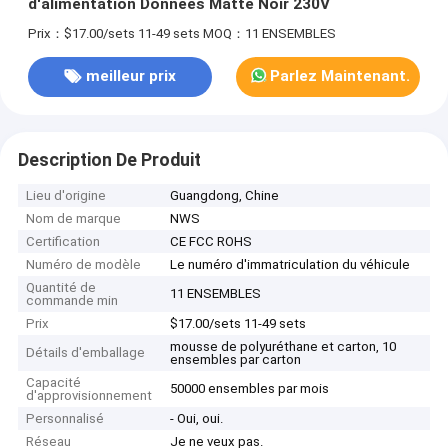
d'alimentation Données Matte Noir 230V
Prix：$17.00/sets 11-49 sets
MOQ：11 ENSEMBLES
meilleur prix
Parlez Maintenant.
Description De Produit
Lieu d'origine
Guangdong, Chine
Nom de marque
NWS
Certification
CE FCC ROHS
Numéro de modèle
Le numéro d'immatriculation du véhicule
Quantité de
11 ENSEMBLES
commande min
Prix
$17.00/sets 11-49 sets
mousse de polyuréthane et carton, 10
Détails d'emballage
ensembles par carton
Capacité
50000 ensembles par mois
d'approvisionnement
Personnalisé
- Oui, oui.
Réseau
Je ne veux pas.