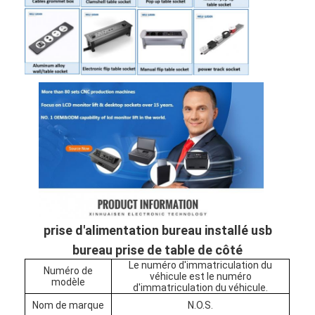
prise d'alimentation bureau installé usb
Aperçu
bureau prise de table de côté
Le numéro d'immatriculation du
Produits
Numéro de
véhicule est le numéro
modèle
d'immatriculation du véhicule.
A propos de nous
Nom de marque
N.O.S.