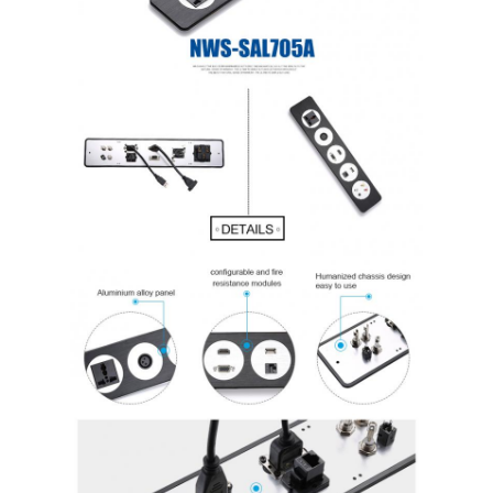
Coupe d'alimentation en retrait
Socket d'extension en retrait
Sockets de prise de tour
Boîte de connexion de table de conférence
Socket de sortie hydraulique
Socket coulissant
prise de courant de bureau
Socket de piste
Tape électrique montée sur la table
Sortie de bureau en retrait