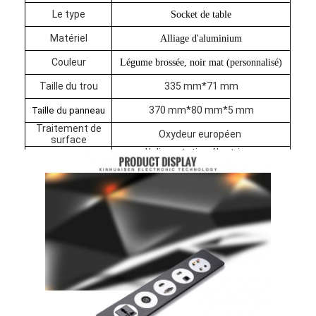
Visite d'usine
Le type
Socket de table
Matériel
Alliage d'aluminium
Contrôle de la qualité
Couleur
Légume brossée, noir mat (personnalisé)
Contact
Taille du trou
335 mm*71 mm
Parlez Maintenant.
370 mm*80 mm*5 mm
Taille du panneau
Traitement de
Oxydeur européen
surface
L'alimentation électrique
universelle*1, Internet *1, téléphone
Tableaux interactifs
Configuration
*1, HDMI*1, USB *1, VGA*1, 3.5
AUDIO*1
(personnalisé)
Système de conférence
Ascenseur de moniteur LCD
Moniteur à défilement
Une prise de bureau pop-up