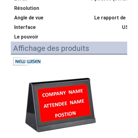
Résolution
Angle de vue
Le rapport de la c
Interface
USB, m
Le pouvoir
24 
Affichage des produits