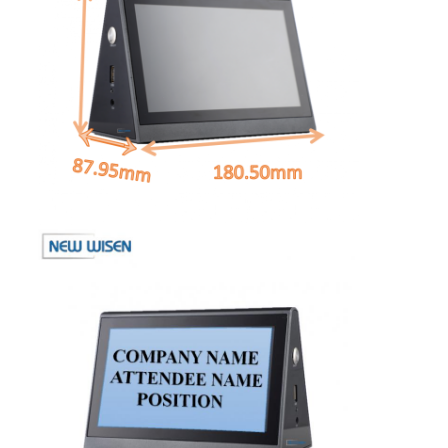
Coupe d'alimentation en retrait
Socket d'extension en retrait
Sockets de prise de tour
Boîte de connexion de table de conférence
Socket de sortie hydraulique
Socket coulissant
prise de courant de bureau
Socket de piste
Tape électrique montée sur la table
Sortie de bureau en retrait