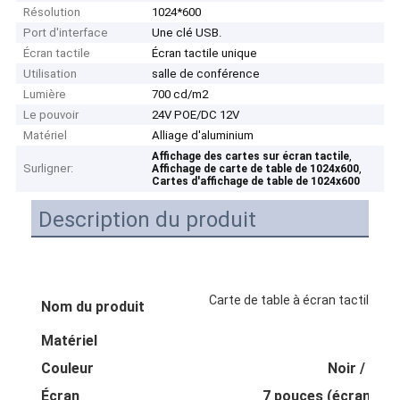
Résolution
1024*600
Port d'interface
Une clé USB.
Écran tactile
Écran tactile unique
Utilisation
salle de conférence
Lumière
700 cd/m2
Le pouvoir
24V POE/DC 12V
Matériel
Alliage d'aluminium
,
Affichage des cartes sur écran tactile
Surligner:
,
Affichage de carte de table de 1024x600
Cartes d'affichage de table de 1024x600
Description du produit
Carte de table à écran tactile uni
Nom du produit
Rés
Matériel
Alli
Couleur
Noir / arge
Écran
7 pouces (écran doub