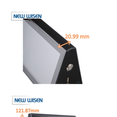
Visite d'usine
Contrôle de la qualité
Contact
Parlez Maintenant.
Tableaux interactifs
Système de conférence
Ascenseur de moniteur LCD
Moniteur à défilement
Une prise de bureau pop-up