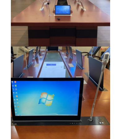
Visite d'usine
Contrôle de la qualité
Contact
Parlez Maintenant.
Tableaux interactifs
Système de conférence
Ascenseur de moniteur LCD
Moniteur à défilement
Une prise de bureau pop-up