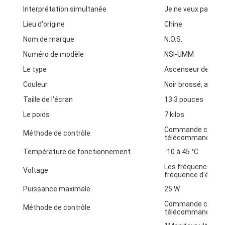
Interprétation simultanée
Je ne veux pas
Lieu d'origine
Chine
Nom de marque
N.O.S.
Numéro de modèle
NSI-UMM
Le type
Ascenseur de mon
Couleur
Noir brossé, argen
Taille de l'écran
13.3 pouces
Le poids
7 kilos
Commande centrale
Méthode de contrôle
télécommande dans
Température de fonctionnement
-10 à 45 °C
Les fréquences d'éc
Voltage
fréquence d'écoule
Puissance maximale
25 W
Commande centrale
Méthode de contrôle
télécommande dans