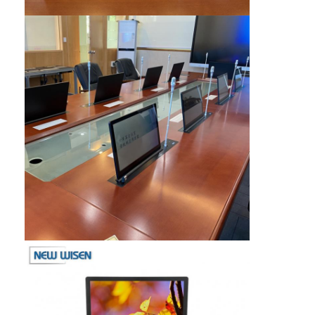
Coupe d'alimentation en retrait
Socket d'extension en retrait
Sockets de prise de tour
Boîte de connexion de table de conférence
Socket de sortie hydraulique
Socket coulissant
prise de courant de bureau
Socket de piste
Tape électrique montée sur la table
Sortie de bureau en retrait