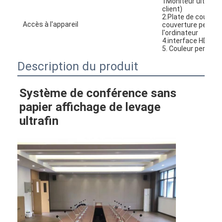
1Moniteur ultra-mi
client)
2.Plate de couvert
Accès à l'appareil
couverture personn
l'ordinateur
4.interface HDMI, 
5. Couleur personn
Description du produit
Système de conférence sans 
papier affichage de levage 
ultrafin
Aperçu
Produits
A propos de nous