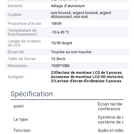
Matériel
Alliage d'aluminium
noir brossé, argent brossé, argent
Couleur
éblouissant, noir mat
Proportion d'écran
16h09
Température de
-10 à 45 °C
fonctionnement
L'angle de rotation
15/30 degré
du LCD
Écran HD
Touche ou non-touche
Taille de l'écran
13.3inch
Résolution
1920*1080
,
21Électeur de moniteur LCD de 5 pouces
Surligner:
,
Ascenseur de moniteur LCD HD motorisé
21Lecteur d'écran d'ordinateur.5 pouces
Spécification
Écran tactile HD 2
point
conférence
Système de confér
Le type
système de confé
Fonction
Audio et vidéo