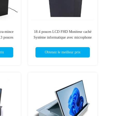
tra-mince
18.4 pouces LCD FHD Moniteur caché
,3 pouces
Système informatique avec microphone
op Up TV
rix
Obtenez le meilleur prix