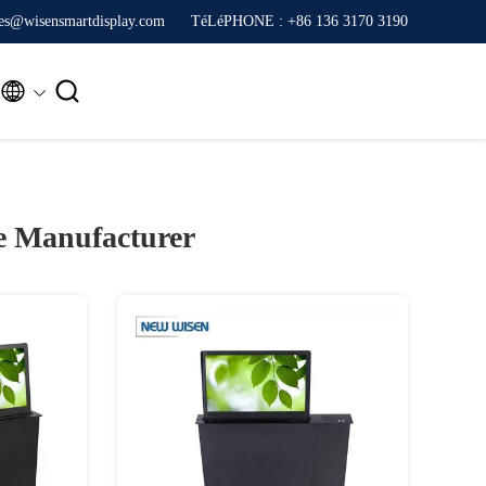
ales@wisensmartdisplay.com
TéLéPHONE : +86 136 3170 3190


e Manufacturer