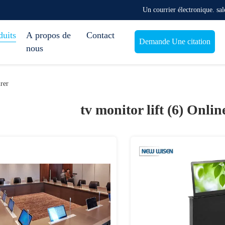
Un courrier électronique. s
duits
A propos de
Contact
Demande Une citation
nous
rer
tv monitor lift (6)
Onlin