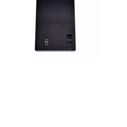
Coupe d'alimentation en retrait
Socket d'extension en retrait
Sockets de prise de tour
Boîte de connexion de table de conférence
Socket de sortie hydraulique
Socket coulissant
prise de courant de bureau
Socket de piste
Tape électrique montée sur la table
Sortie de bureau en retrait