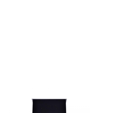
Visite d'usine
Contrôle de la qualité
Contact
Parlez Maintenant.
Tableaux interactifs
Système de conférence
Ascenseur de moniteur LCD
Moniteur à défilement
Une prise de bureau pop-up