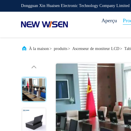
Dongguan Xin Huaisen Electronic Technology Company Limited
Aperçu
Pro
À la maison
>
produits
>
Ascenseur de moniteur LCD
>
Tab