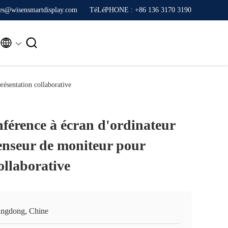
ales@wisensmartdisplay.com
TéLéPHONE : +86 136 3170 3190


résentation collaborative
férence à écran d'ordinateur
enseur de moniteur pour
ollaborative
ngdong, Chine