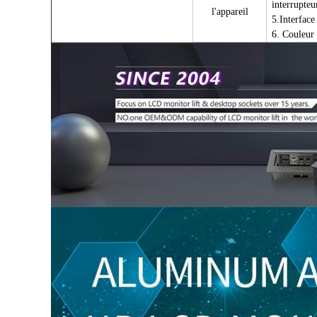
interrupteu
l'appareil
5.
Interfac
6. Couleur 