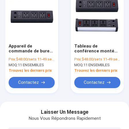
Appareil de
Tableau de
commande de bureau
conférence monté
à bord de table
Stripe d'alimentation
Prix:
$48.00/sets 11-49 sets
Prix:
$48.00/sets 11-49 sets
prise de prise
MOQ:
11 ENSEMBLES
MOQ:
11 ENSEMBLES
montée Protecteur
contre les
Trouvez les derniers prix
Trouvez les derniers prix
surtensions double
USB
Contactez
Contactez
Aperçu
Produits
Laisser Un Message
Nous Vous Répondrons Rapidement
A propos de nous