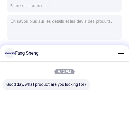
Visite d'usine
Contrôle de la qualité
Contact
Parlez Maintenant.
Continuer
Fang Sheng
Tableaux interactifs
9:12 PM
Nos Catégories
Système de conférence
Good day, what product are you looking for?
Ascenseur de moniteur LCD
Moniteur à défilement
Une prise de bureau pop-up
Tableaux interactifs
Système de
Ascenseur de