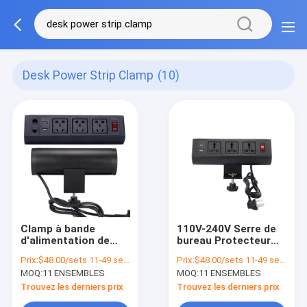
Desk Power Strip Clamp
(10)
Clamp à bande
110V-240V Serre de
d'alimentation de
bureau Protecteur
bureau
contre les
Prix:
$48.00/sets 11-49 sets
Prix:
$48.00/sets 11-49 sets
multifonctionnel
surtensions
MOQ:
11 ENSEMBLES
MOQ:
11 ENSEMBLES
protègeur contre les
surtensions
Trouvez les derniers prix
Trouvez les derniers prix