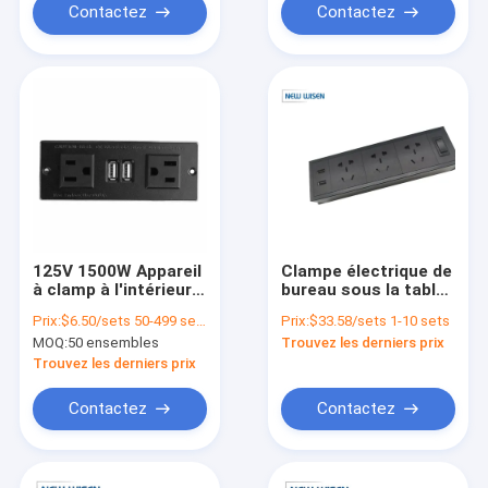
Contactez
Contactez
125V 1500W Appareil
Clampe électrique de
à clamp à l'intérieur
bureau sous la table
du bureau prises
montée sur la bande
Prix:
$6.50/sets 50-499 sets
Prix:
$33.58/sets 1-10 sets
électriques
d'alimentation
MOQ:
50 ensembles
Trouvez les derniers prix
Trouvez les derniers prix
Contactez
Contactez