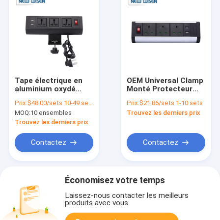
Tape électrique en
OEM Universal Clamp
aluminium oxydé
Monté Protecteur
pour table USB 2.1A
contre les
Prix:
$48.00/sets 10-49 sets
Prix:
$21.86/sets 1-10 sets
110V-240V
surtensions bande
MOQ:
10 ensembles
Trouvez les derniers prix
d'alimentation avec
USB motorisé
Trouvez les derniers prix
Contactez
Contactez
Économisez votre temps
Laissez-nous contacter les meilleurs
produits avec vous.