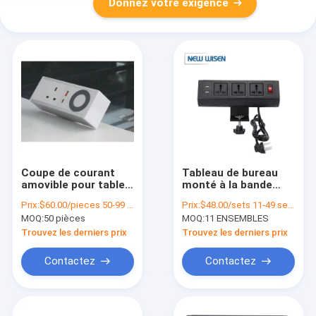
Donnez votre exigence
Coupe de courant
Tableau de bureau
amovible pour table
monté à la bande
USB Socket Clamp
d'alimentation
Prix:
$60.00/pieces 50-99 pieces
Prix:
$48.00/sets 11-49 sets
Coupe de courant
MOQ:
50 pièces
MOQ:
11 ENSEMBLES
USB C
Trouvez les derniers prix
Trouvez les derniers prix
Contactez
Contactez