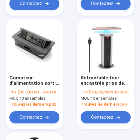
Contactez
Contactez
Compteur
Retractable tour
d'alimentation sortie
encastrée prise de
de prise de 30 cm
courant bande prise
Prix:
$16.00/sets 10-49 sets
Prix:
$102.00/sets 10-99 sets
pré-câblé pour
électrique
MOQ:
10 ensembles
MOQ:
10 ensembles
bureau de cuisine
personnalisée
Trouvez les derniers prix
Trouvez les derniers prix
Contactez
Contactez