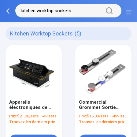
Kitchen Worktop Sockets
(5)
Appareils
Commercial
électroniques de
Grommet Sortie
cuisine à moteur
d'alimentation Tracé
Prix:
$21.00/sets 1-49 sets
Prix:
$16.00/sets 1-499 sets
prise de courant
Trouvez les derniers prix
Trouvez les derniers prix
Slide rail Cuisine
prises de courant