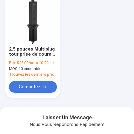
2.5 pouces Multiplug
tour prise de courant
bande d'alimentation
Prix:
$25.00/sets 10-99 sets
trou rond Grommet
MOQ:
10 ensembles
6ft cordon
Trouvez les derniers prix
Contactez
Laisser Un Message
Nous Vous Répondrons Rapidement