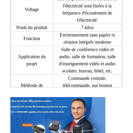
Visite d'usine
l'électricité sont fixées à la
Voltage
fréquence d'écoulement de
Contrôle de la qualité
l'électricité.
Poids du produit
7 kilos
Contact
Environnement sans papier et
Fonction
réunion intégrée moderne
Parlez Maintenant.
Salle de conférence vidéo et
Application du
audio, salle de formation, salle
projet
d'enseignement vidéo et audio
scolaire, bureau, hôtel, etc.
Tableaux interactifs
Commande centrale,
Système de conférence
Méthode de
télécommande, par bouton
contrôle
(distance de télécommande à
Ascenseur de moniteur LCD
moins de 30 mètres)
1Moniteur ultra-mince (écran
Moniteur à défilement
tactile disponible selon la
demande du client)
Une prise de bureau pop-up
2. Plaque de couverture