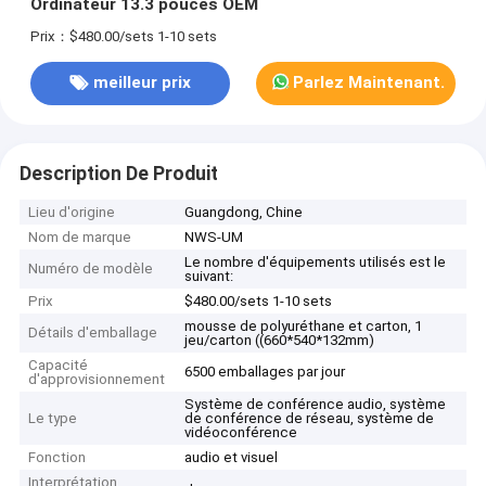
Ordinateur 13.3 pouces OEM
Prix：$480.00/sets 1-10 sets
meilleur prix
Parlez Maintenant.
Description De Produit
Lieu d'origine
Guangdong, Chine
Nom de marque
NWS-UM
Le nombre d'équipements utilisés est le
Numéro de modèle
suivant:
Prix
$480.00/sets 1-10 sets
mousse de polyuréthane et carton, 1
Détails d'emballage
jeu/carton ((660*540*132mm)
Capacité
6500 emballages par jour
d'approvisionnement
Système de conférence audio, système
Le type
de conférence de réseau, système de
vidéoconférence
Fonction
audio et visuel
Interprétation