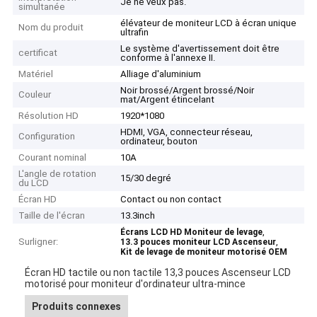
Je ne veux pas.
simultanée
élévateur de moniteur LCD à écran unique
Nom du produit
ultrafin
Le système d'avertissement doit être
certificat
conforme à l'annexe II.
Matériel
Alliage d'aluminium
Noir brossé/Argent brossé/Noir
Couleur
mat/Argent étincelant
Résolution HD
1920*1080
HDMI, VGA, connecteur réseau,
Configuration
ordinateur, bouton
Courant nominal
10A
L'angle de rotation
15/30 degré
du LCD
Écran HD
Contact ou non contact
Taille de l'écran
13.3inch
,
Écrans LCD HD Moniteur de levage
Surligner:
,
13.3 pouces moniteur LCD Ascenseur
Kit de levage de moniteur motorisé OEM
Écran HD tactile ou non tactile 13,3 pouces Ascenseur LCD
motorisé pour moniteur d'ordinateur ultra-mince
Produits connexes