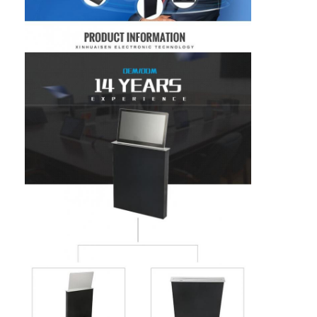
personnalisée avec connecteur
Coupe d'alimentation en retrait
USB
3Plaque de couverture
personnalisée avec interrupteur
Socket d'extension en retrait
Accès à l'appareil
d'alimentation
Sockets de prise de tour
informatique
4.Interface HDMI,
VGA, 232/485 d'entrée/sortie
Boîte de connexion de table de conférence
personnalisée
5. Couleur personnalisée pour le
Socket de sortie hydraulique
logement et la plaque de
couverture
Socket coulissant
prise de courant de bureau
Socket de piste
Tape électrique montée sur la table
Sortie de bureau en retrait