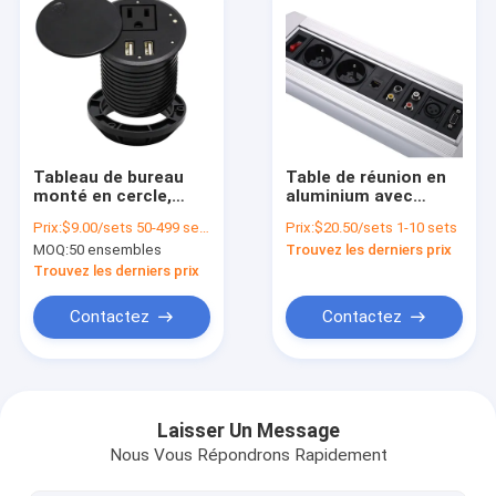
Tableau de bureau
Table de réunion en
monté en cercle,
aluminium avec
prise ronde, prise
sortie en retrait et
Prix:
$9.00/sets 50-499 sets
Prix:
$20.50/sets 1-10 sets
électrique 12A
prise électrique avec
MOQ:
50 ensembles
Trouvez les derniers prix
rotation
Trouvez les derniers prix
Contactez
Contactez
Aperçu
Produits
Laisser Un Message
Nous Vous Répondrons Rapidement
A propos de nous