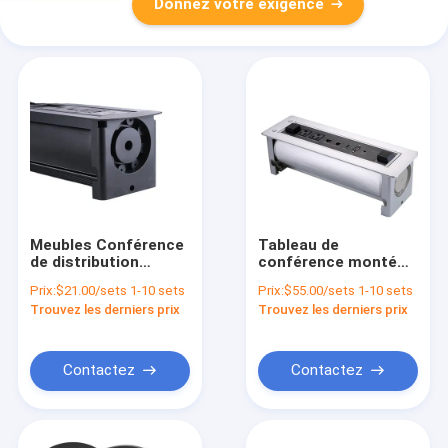
Donnez votre exigence
Meubles Conférence
Tableau de
de distribution
conférence monté
d'électricité Tape
prises d'alimentation
Prix:
$21.00/sets 1-10 sets
Prix:
$55.00/sets 1-10 sets
électrique en retrait
en retrait prise de
Trouvez les derniers prix
Trouvez les derniers prix
Bureau monté OEM
courant
personnalisée
Contactez
Contactez