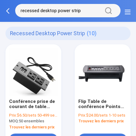
Recessed Desktop Power Strip
(10)
Conférence prise de
Flip Table de
courant de table
conférence Points
encastrée Tableau
de connexion Bureau
Prix:
$6.50/sets 50-499 sets
Prix:
$24.00/sets 1-10 sets
de bureau avec 2
Meubles en retrait
MOQ:
50 ensembles
Trouvez les derniers prix
ports USB
Sortie de prise de
courant
Trouvez les derniers prix