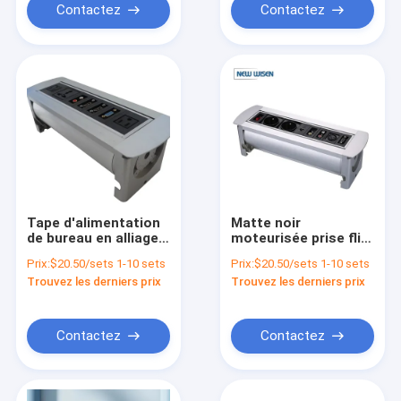
Contactez
Contactez
Tape d'alimentation
Matte noir
de bureau en alliage
moteurisée prise flip-
d'aluminium oxydé
plug encastrée bande
Prix:
$20.50/sets 1-10 sets
Prix:
$20.50/sets 1-10 sets
Tape d'alimentation
d'alimentation de
Trouvez les derniers prix
Trouvez les derniers prix
de bureau en alliage
bureau pour
d'aluminium oxydé
électrique de bureau
Tape de prise USB
Tape de prise pour
Contactez
Contactez
table de bureau