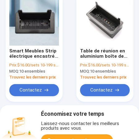
Smart Meubles Strip
Table de réunion en
électrique encastré
aluminium boîte de
USB C Socket de
prise de courant
Prix:
$16.00/sets 10-199 sets
Prix:
$16.00/sets 10-199 sets
table avec RJ45
cachée bande
MOQ:
10 ensembles
MOQ:
10 ensembles
Audio Grommet
d'alimentation avec
brossé
USB
Trouvez les derniers prix
Trouvez les derniers prix
Contactez
Contactez
Économisez votre temps
Laissez-nous contacter les meilleurs
produits avec vous.