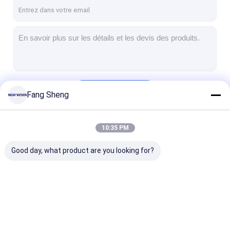
Visite d'usine
Contrôle de la qualité
Contact
Parlez Maintenant.
Continuer
Fang Sheng
Tableaux interactifs
10:35 PM
Nos Catégories
Système de conférence
Good day, what product are you looking for?
Ascenseur de moniteur LCD
Moniteur à défilement
Une prise de bureau pop-up
Tableaux interactifs
Système de
Ascenseur de