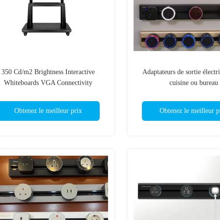
350 Cd/m2 Brightness Interactive
Adaptateurs de sortie électr
Whiteboards VGA Connectivity
cuisine ou bureau
ptional I3/i5/i7 Cpu and Interactive
Learning Tools
Obtenez le meilleur prix
Obtenez le meilleur p