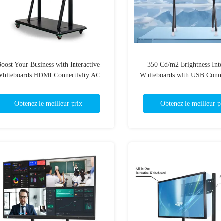
oost Your Business with Interactive
350 Cd/m2 Brightness Inte
hiteboards HDMI Connectivity AC
Whiteboards with USB Conn
20-240V 50/60Hz Power Supply and
More
10 Points Multi-Touch
Obtenez le meilleur prix
Obtenez le meilleur p