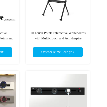
active
10 Touch Points Interactive Whiteboards
Points and
with Multi-Touch and ActivInspire
logy
Professional Edition Software
rix
Obtenez le meilleur prix