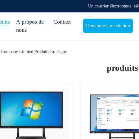
Un courrier électronique. s
duits
A propos de
Contact
Demande Une citation
nous
y Company Limited Produits En Ligne
produits