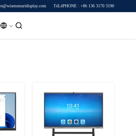
ales@wisensmartdisplay.com
TéLéPHONE : +86 136 3170 3190

