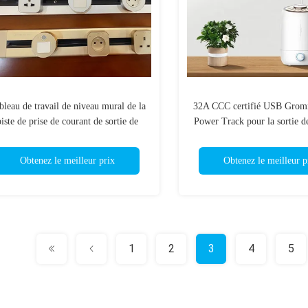
bleau de travail de niveau mural de la
32A CCC certifié USB Grom
piste de prise de courant de sortie de
Power Track pour la sortie de
rails avec 0,6/0,8/1,0/1,2/1,5M de
distribution de meubles de 
longueur
Obtenez le meilleur prix
Obtenez le meilleur p
1
2
3
4
5