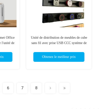
met Office
Unité de distribution de meubles de cube
 l'unité de
sans fil avec prise USB CCC système de
haute mode
suivi de l'alimentation de bureau certifié
rix
Obtenez le meilleur prix
6
7
8