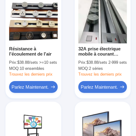
Résistance à
32A prise électrique
l'écoulement de l'air
mobile à courant
nominal avec 8000W
Prix:
$38.88/sets >=10 sets
Prix:
$38.88/sets 2-999 sets
de puissance
MOQ:
10 ensembles
MOQ:
2 séries
maximale en alliage
d'aluminium
Trouvez les derniers prix
Trouvez les derniers prix
Parlez Maintenant.
Parlez Maintenant.
Aperçu
Produits
A propos de nous