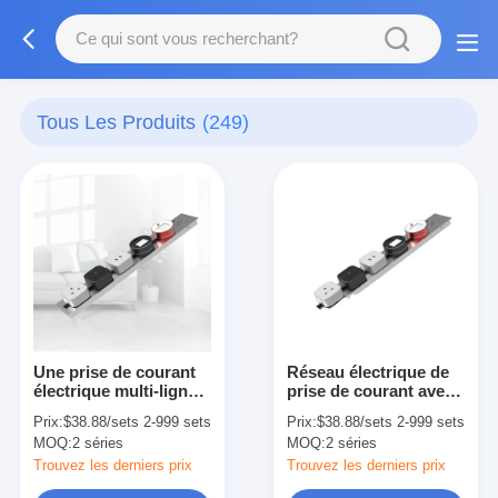
Tous Les Produits
(249)
Une prise de courant
Réseau électrique de
électrique multi-lignes
prise de courant avec
pratique pour les
système de gestion de
Prix:
$38.88/sets 2-999 sets
Prix:
$38.88/sets 2-999 sets
postes de travail de
piste Grommet
MOQ:
2 séries
MOQ:
2 séries
mise à la terre
standard
Trouvez les derniers prix
Trouvez les derniers prix