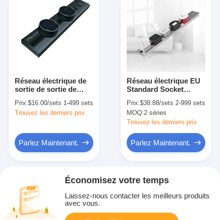
Réseau électrique de
Réseau électrique EU
sortie de sortie de
Standard Socket
sortie de sortie de
murale en alliage
Prix:
$16.00/sets 1-499 sets
Prix:
$38.88/sets 2-999 sets
sortie de sortie de
d'aluminium 8000W
Trouvez les derniers prix
MOQ:
2 séries
sortie de sortie de
250V0,4m 0,6m 0,8m
sortie de sortie de
1m 1,2m
Trouvez les derniers prix
sortie de sortie de
sortie de sortie de
Parlez Maintenant.
Parlez Maintenant.
sortie de sortie de
sortie de sortie de
sortie de sortie de
sortie de sortie de
Économisez votre temps
sortie de sortie de
sortie de sortie de
Laissez-nous contacter les meilleurs produits
sortie de sortie de
avec vous.
sortie de sortie de
sortie de sortie de