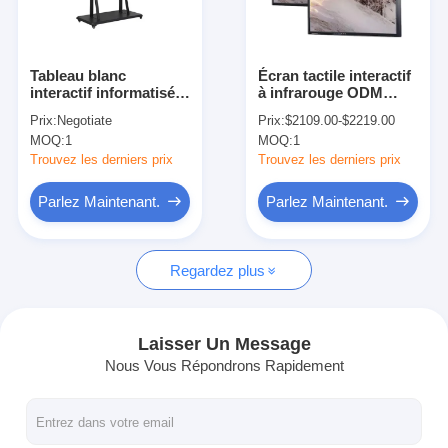
Visite d'usine
Contrôle de la qualité
Tableau blanc
Écran tactile interactif
interactif informatisé
à infrarouge ODM
Contact
Mobile pour la
pour préscolaire 98
Prix:
Negotiate
Prix:
$2109.00-$2219.00
conférence de l'
pouces
MOQ:
1
MOQ:
1
éducation scolaire 65
Parlez Maintenant.
pouces
Trouvez les derniers prix
Trouvez les derniers prix
Parlez Maintenant.
Parlez Maintenant.
Tableaux interactifs
Regardez plus
Système de conférence
Ascenseur de moniteur LCD
Laisser Un Message
Nous Vous Répondrons Rapidement
Moniteur à défilement
Une prise de bureau pop-up