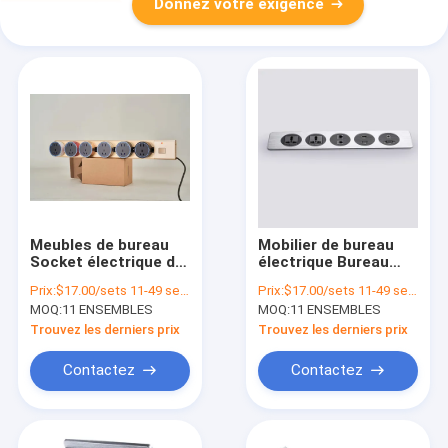
Donnez votre exigence
Meubles de bureau
Mobilier de bureau
Socket électrique de
électrique Bureau
bureau Socket USB
prises électriques
Prix:
$17.00/sets 11-49 sets
Prix:
$17.00/sets 11-49 sets
Type C
avec USB 220V
MOQ:
11 ENSEMBLES
MOQ:
11 ENSEMBLES
Trouvez les derniers prix
Trouvez les derniers prix
Contactez
Contactez