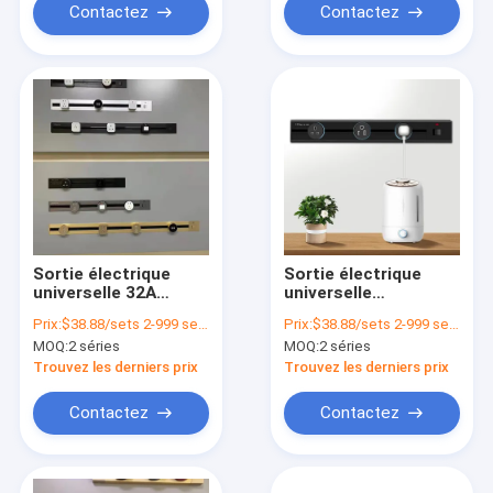
Contactez
Contactez
Sortie électrique
Sortie électrique
universelle 32A
universelle
Sortie de prise
personnalisée
Prix:
$38.88/sets 2-999 sets
Prix:
$38.88/sets 2-999 sets
électrique pour mur
Meilleur interrupteur
MOQ:
2 séries
MOQ:
2 séries
et table
multifonctionnel et
prise industrielle
Trouvez les derniers prix
Trouvez les derniers prix
Contactez
Contactez