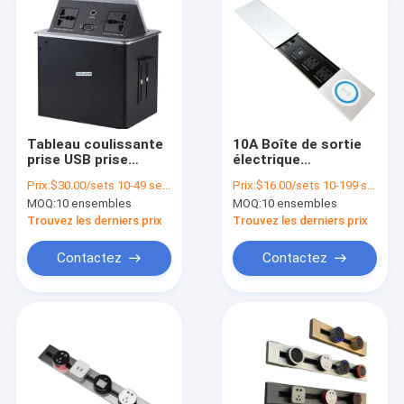
Tableau coulissante
10A Boîte de sortie
prise USB prise
électrique
électrique 110V-240V
multimédia à prise
Prix:
$30.00/sets 10-49 sets
Prix:
$16.00/sets 10-199 sets
coulissante
MOQ:
10 ensembles
MOQ:
10 ensembles
Trouvez les derniers prix
Trouvez les derniers prix
Contactez
Contactez
Aperçu
Produits
A propos de nous