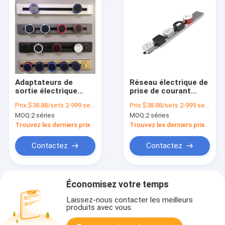
Adaptateurs de
Réseau électrique de
sortie électrique
prise de courant
pour cuisine ou
avec système de
Prix:
$38.88/sets 2-999 sets
Prix:
$38.88/sets 2-999 sets
bureau
gestion de piste
MOQ:
2 séries
MOQ:
2 séries
Grommet
Trouvez les derniers prix
Trouvez les derniers prix
Contactez
Contactez
Économisez votre temps
Laissez-nous contacter les meilleurs
produits avec vous.