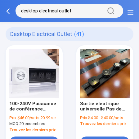
Desktop Electrical Outlet
(41)
100-240V Puissance
Sortie électrique
de conférence
universelle Pas de
Tableau haut bureau
commande minimale
Prix:
$46.00/sets 20-99 sets
Prix:
$4.00 - $40.00/sets
Sortie électrique
Sortie rétractable
MOQ:
20 ensembles
Trouvez les derniers prix
RJ45 Cat6 Port
pour bureau et mur
Trouvez les derniers prix