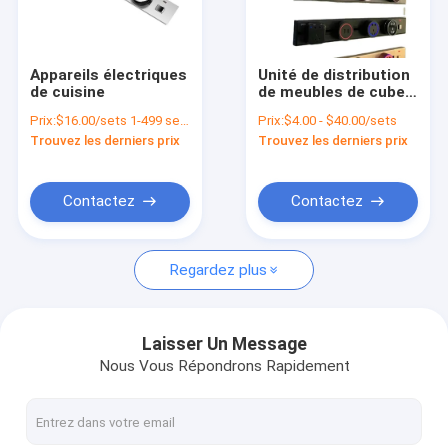
Visite d'usine
Contrôle de la qualité
Appareils électriques
Unité de distribution
de cuisine
de meubles de cube
Contact
sans fil avec prise
Prix:
$16.00/sets 1-499 sets
Prix:
$4.00 - $40.00/sets
USB CCC système de
Trouvez les derniers prix
Trouvez les derniers prix
suivi de
Parlez Maintenant.
l'alimentation de
bureau certifié
Contactez
Contactez
Tableaux interactifs
Regardez plus
Système de conférence
Ascenseur de moniteur LCD
Laisser Un Message
Nous Vous Répondrons Rapidement
Moniteur à défilement
Une prise de bureau pop-up