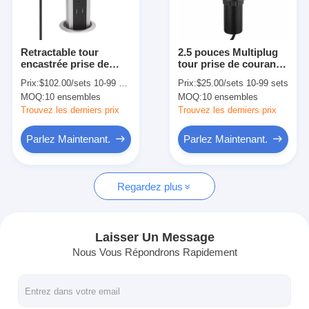
Visite d'usine
Contrôle de la qualité
Retractable tour
2.5 pouces Multiplug
encastrée prise de
tour prise de courant
Contact
courant bande prise
bande d'alimentation
Prix:
$102.00/sets 10-99 sets
Prix:
$25.00/sets 10-99 sets
électrique
trou rond Grommet 6ft
MOQ:
10 ensembles
MOQ:
10 ensembles
personnalisée
cordon
Parlez Maintenant.
Trouvez les derniers prix
Trouvez les derniers prix
Parlez Maintenant.
Parlez Maintenant.
Tableaux interactifs
Regardez plus
Système de conférence
Ascenseur de moniteur LCD
Laisser Un Message
Nous Vous Répondrons Rapidement
Moniteur à défilement
Une prise de bureau pop-up