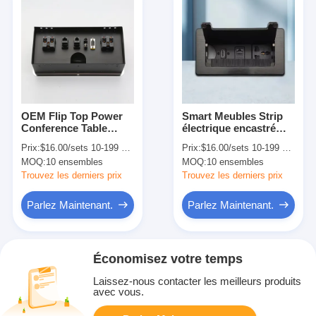
OEM Flip Top Power
Smart Meubles Strip
Conference Table
électrique encastré
Socket Box USB A
USB C Socket de table
Prix:
$16.00/sets 10-199 sets
Prix:
$16.00/sets 10-199 sets
110V-240V qui est
avec RJ45 Audio
MOQ:
10 ensembles
MOQ:
10 ensembles
équipé d'une prise de
Grommet brossé
courant
Trouvez les derniers prix
Trouvez les derniers prix
Parlez Maintenant.
Parlez Maintenant.
Économisez votre temps
Laissez-nous contacter les meilleurs produits
avec vous.