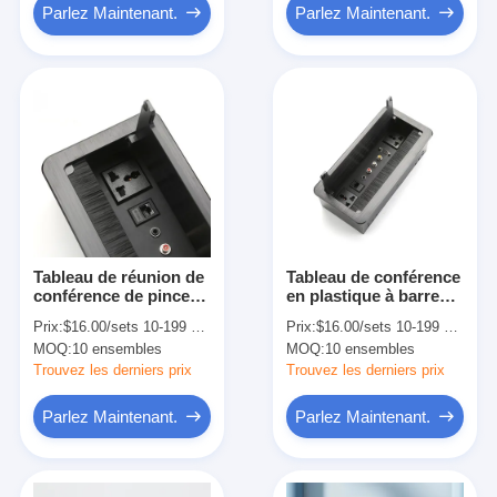
Parlez Maintenant.
Parlez Maintenant.
Tableau de réunion de
Tableau de conférence
conférence de pinceau
en plastique à barres
noir Sortie
d'alimentation en
Prix:
$16.00/sets 10-199 sets
Prix:
$16.00/sets 10-199 sets
d'alimentation
retrait
MOQ:
10 ensembles
MOQ:
10 ensembles
Commutateur Socket
Netbox
Trouvez les derniers prix
Trouvez les derniers prix
Parlez Maintenant.
Parlez Maintenant.