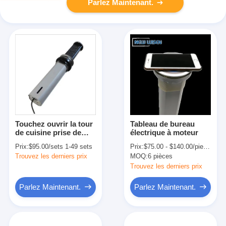
Parlez Maintenant.
Touchez ouvrir la tour
Tableau de bureau
de cuisine prise de
électrique à moteur
courant prise de
Prix:
$95.00/sets 1-49 sets
Prix:
$75.00 - $140.00/pieces
courant pop-up avec 2
Trouvez les derniers prix
MOQ:
6 pièces
USB
Trouvez les derniers prix
Parlez Maintenant.
Parlez Maintenant.