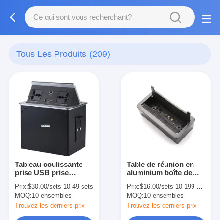
Tous Les Produits
(209)
Tableau coulissante
Table de réunion en
prise USB prise
aluminium boîte de
électrique 110V-240V
prise de courant
Prix:
$30.00/sets 10-49 sets
Prix:
$16.00/sets 10-199 sets
cachée bande
MOQ:
10 ensembles
MOQ:
10 ensembles
d'alimentation avec
USB
Trouvez les derniers prix
Trouvez les derniers prix