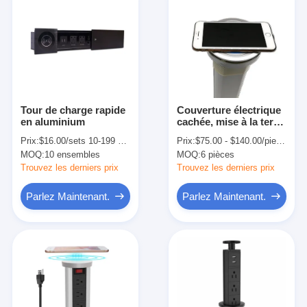
Tour de charge rapide
Couverture électrique
en aluminium
cachée, mise à la terre,
prise électrique, prise
Prix:
$16.00/sets 10-199 sets
Prix:
$75.00 - $140.00/pieces
de courant, tour, prise
MOQ:
10 ensembles
MOQ:
6 pièces
de courant, bureau,
cuisine motorisée
Trouvez les derniers prix
Trouvez les derniers prix
Parlez Maintenant.
Parlez Maintenant.
Aperçu
Produits
A propos de nous