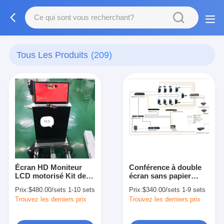
Tous Les Produits
(209)
Écran HD Moniteur
Conférence à double
LCD motorisé Kit de
écran sans papier
levage Ordinateur 13.3
Système de levage de
Prix:
$480.00/sets 1-10 sets
Prix:
$340.00/sets 1-9 sets
pouces OEM
moniteur motorisé
Trouvez les derniers prix
Trouvez les derniers prix
Aluminium brossé