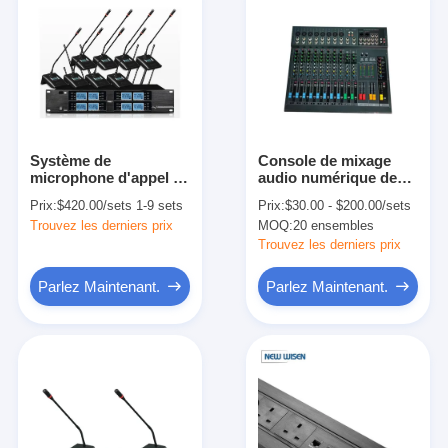
Système de
Console de mixage
microphone d'appel de
audio numérique de
conférence vidéo LCD
conférence 8 canal
Prix:
$420.00/sets 1-9 sets
Prix:
$30.00 - $200.00/sets
numérique 12dBuV
220V-240V
Trouvez les derniers prix
MOQ:
20 ensembles
100dB
Trouvez les derniers prix
Parlez Maintenant.
Parlez Maintenant.
Aperçu
Produits
A propos de nous