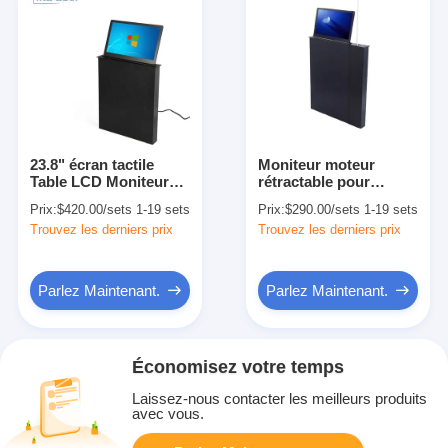
23.8" écran tactile
Moniteur moteur
Table LCD Moniteur
rétractable pour
Ascenseur Système de
conférence sans
Prix:
$420.00/sets 1-19 sets
Prix:
$290.00/sets 1-19 sets
conférence motorisé
papier
Trouvez les derniers prix
Trouvez les derniers prix
Solution
Parlez Maintenant.
Parlez Maintenant.
Économisez votre temps
Laissez-nous contacter les meilleurs produits
avec vous.