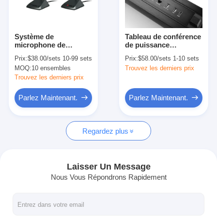
Visite d'usine
Contrôle de la qualité
Système de
Tableau de conférence
microphone de
de puissance
Contact
conférence sans fil
Grommet
Prix:
$38.00/sets 10-99 sets
Prix:
$58.00/sets 1-10 sets
100hz-16khz
MOQ:
10 ensembles
Trouvez les derniers prix
Parlez Maintenant.
Trouvez les derniers prix
Parlez Maintenant.
Parlez Maintenant.
Tableaux interactifs
Regardez plus
Système de conférence
Ascenseur de moniteur LCD
Laisser Un Message
Nous Vous Répondrons Rapidement
Moniteur à défilement
Une prise de bureau pop-up