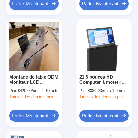
Parlez Maintenant.
Parlez Maintenant.
Montage de table ODM
21.5 pouces HD
Moniteur LCD
Computer à moteur
d'ordinateur caché
LCD Moniteur
Prix:
$420.00/sets 1-10 sets
Prix:
$330.00/sets 1-9 sets
Ascenseur pour
Ascenseur Affichage
Trouvez les derniers prix
Trouvez les derniers prix
conférence réseau
Pour Conférence
Parlez Maintenant.
Parlez Maintenant.