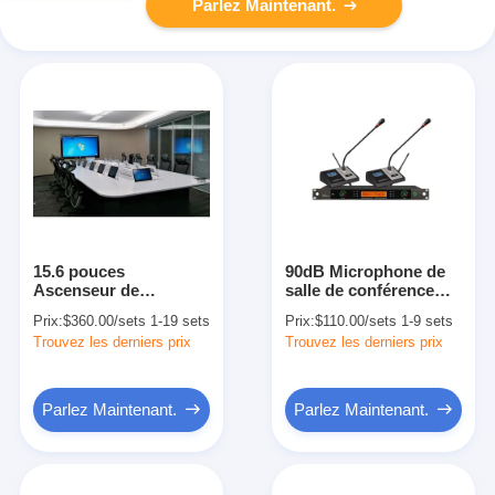
Parlez Maintenant.
15.6 pouces
90dB Microphone de
Ascenseur de
salle de conférence
moniteur LCD pour
sans fil à double canal
Prix:
$360.00/sets 1-19 sets
Prix:
$110.00/sets 1-9 sets
ordinateur motorisé
UHF pour système
Trouvez les derniers prix
Trouvez les derniers prix
pour système de
audio
conférence sans
papier
Parlez Maintenant.
Parlez Maintenant.